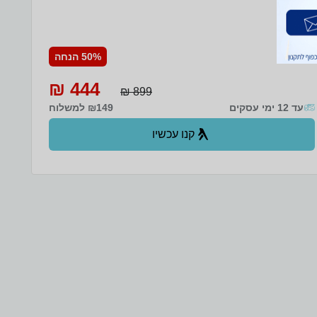
לגינה - לשימוש יומיומי ולאירוח נעים בכל עונה. **הרכב
המערכת:** • ספה זוגית אחת • שני כיסאות יחיד • שולחן קפה
תואם עם משטח זכוכית **מידות:** • ספה זוגית: רוחב 113 ס״מ
| עומק 73 ס״מ | גובה 74 ס״מ • כיסא יחיד (כל אחד): רוחב 60
ס״מ | עומק 73 ס״מ | גובה 74 ס״מ • שולחן: רוחב 75 ס״מ |
50% הנחה
עומק 44 ס״מ | גובה 40 ס״מ **חומרים ותכונות:** • שלדת
מתכת חזקה ועמידה לשימוש חוץ • מושב וגב עשויים טקסטילן
444 ₪
איכותי - נוח, מאוורר וקל לניקוי • משענות ידיים ורגליים ממתכת
899 ₪
ליציבות מרבית • שולחן מתכת עם משטח זכוכית אלגנטי
עד 12 ימי עסקים
₪149 למשלוח
**תכונות נוספות:** • ישיבה נוחה גם בימים חמים • תחזוקה קלה
ועמידות לאורך זמן • עיצוב מודרני שמתאים לכל סגנון חוץ •
אידיאלי לאירוח ולשימוש יומיומי מערכת ישיבה פרקטית, חזקה
קנו עכשיו
ומעוצבת - הבחירה המושלמת לפינת חוץ נוחה ומזמינה
**הרכבה:** מיועדת להרכבה עצמית קלה ופשוטה באמצעות
ב- ניו דיל דיגיטל
הוראות ההרכבה המצורפות