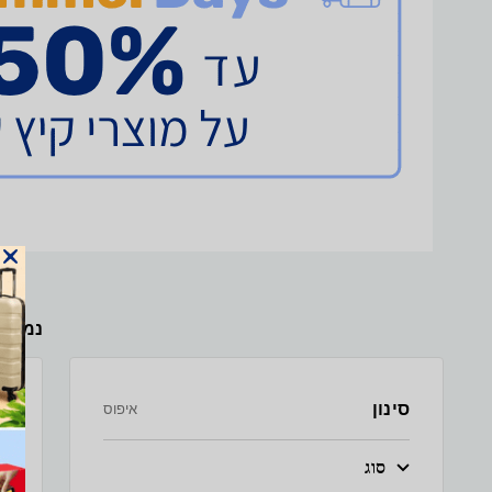
נמצא
סינון
איפוס
סוג