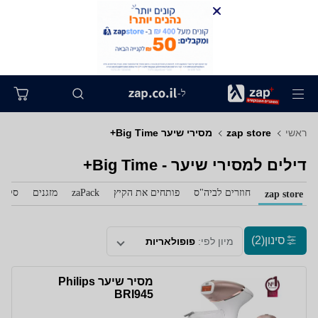
ל-
ראשי
zap store
מסירי שיער Big Time+
דילים למסירי שיער - Big Time+
חוזרים לביה"ס
פותחים את הקיץ
zaPack
מזגנים
סלול
zap store
סינון
(2)
מיון לפי:
פופולאריות
מסיר שיער Philips
BRI945