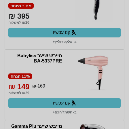
מחיר מיוחד
395 ₪
₪20 למשלוח
קנו עכשיו
ב- אלקטרוליין+
מייבש שיער Babyliss
BA-5337PRE
11% הנחה
149 ₪
169 ₪
₪29 למשלוח
קנו עכשיו
ב- חשמל חכם+
מייבש שיער Gamma Piu