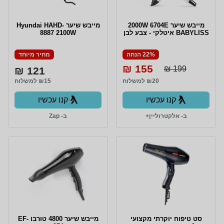
מייבש שיער 2000W 6704E
מייבש שיער Hyundai HAHD-
BABYLISS איטלקי - צבע לבן
8887 2100W
22% הנחה
מחיר מיוחד
155 ₪
199 ₪
121 ₪
₪20 למשלוח
₪15 למשלוח
קנו עכשיו
קנו עכשיו
ב- אלקטרוליין+
ב- Zap
סט טיפוח יוקרתי מקצועי
מייבש שיער 4800 טורבו EF-