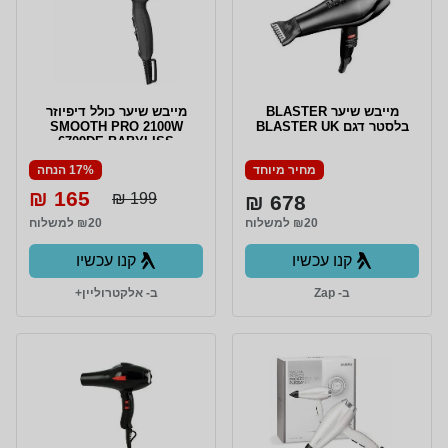
מייבש שיער BLASTER
מייבש שיער כולל דיפיוזר
בלסטר דגם BLASTER UK
SMOOTH PRO 2100W
6709DE BABYLISS
מחיר מיוחד
17% הנחה
165 ₪
199 ₪
678 ₪
₪20 למשלוח
₪20 למשלוח
קנו עכשיו
קנו עכשיו
ב- Zap
ב- אלקטרוליין+