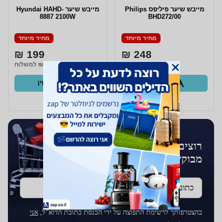
מייבש שיער פיליפס Philips
מייבש שיער Hyundai HAHD-
8887 2100W
BHD272/00
מחיר מיוחד
מחיר מיוחד
199 ₪
248 ₪
₪29 למשלוח
₪29 למשלוח
קנו עכשיו
קנו עכשיו
ב- Zap
ב- Zap
רוצים לקבל עדכונים על מוצרים
מבוקשים?
כתובת דוא''ל
בהצטרפותך לרשימת התפוצה על ידי הכנסת כתובת הדוא"ל,
אני