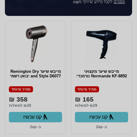
מסכים
לקבל מידע שיווקי מzap
מייבש שיער מקצועי
מייבש שיער Remington Dry
Normande KF-8892 נורמנדי
and Style D6077 יבואן רשמי
מחיר מיוחד
מחיר מיוחד
358 ₪
165 ₪
₪29 למשלוח
₪20 למשלוח
קנו עכשיו
קנו עכשיו
ב- Zap
ב- Zap