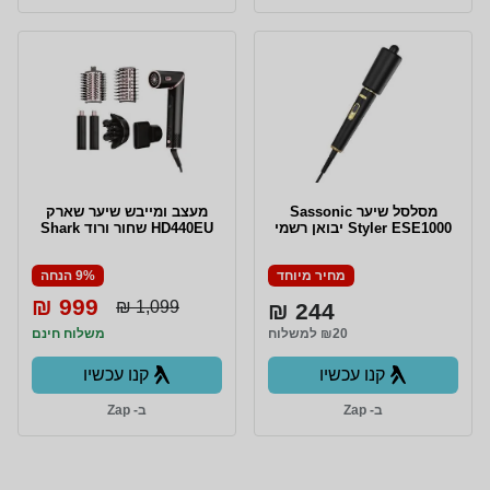
‏מסלסל שיער Sassonic
מעצב ומייבש שיער שארק
Styler ESE1000 יבואן רשמי
HD440EU שחור ורוד Shark
מחיר מיוחד
9% הנחה
999 ₪
1,099 ₪
244 ₪
₪20 למשלוח
משלוח חינם
קנו עכשיו
קנו עכשיו
ב- Zap
ב- Zap