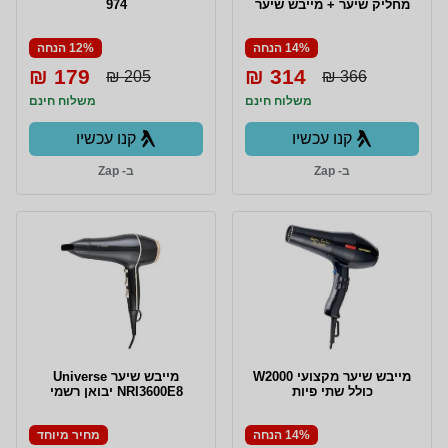
מחליק שיער + מייבש שיער
974
14% הנחה
12% הנחה
179 ₪
314 ₪
205 ₪
366 ₪
משלוח חינם
משלוח חינם
קנו עכשיו
קנו עכשיו
ב- Zap
ב- Zap
מייבש שיער מקצועי W2000
מייבש שיער Universe
כולל שתי פיות
NRI3600E8 יבואן רשמי
14% הנחה
מחיר מיוחד