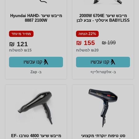
מייבש שיער 2000W 6704E
מייבש שיער Hyundai HAHD-
BABYLISS איטלקי - צבע לבן
8887 2100W
22% הנחה
מחיר מיוחד
155 ₪
199 ₪
121 ₪
₪20 למשלוח
₪15 למשלוח
קנו עכשיו
קנו עכשיו
ב- אלקטרוליין+
ב- Zap
סט טיפוח יוקרתי מקצועי
מייבש שיער 4800 טורבו EF-