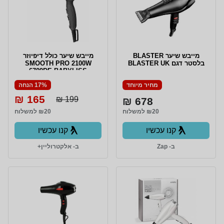
מייבש שיער BLASTER
מייבש שיער כולל דיפיוזר
בלסטר דגם BLASTER UK
SMOOTH PRO 2100W
6709DE BABYLISS
מחיר מיוחד
17% הנחה
165 ₪
199 ₪
678 ₪
₪20 למשלוח
₪20 למשלוח
קנו עכשיו
קנו עכשיו
ב- Zap
ב- אלקטרוליין+