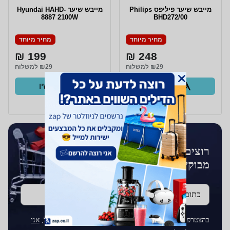
מייבש שיער פיליפס Philips
מייבש שיער Hyundai HAHD-
8887 2100W
BHD272/00
מחיר מיוחד
מחיר מיוחד
199 ₪
248 ₪
₪29 למשלוח
₪29 למשלוח
קנו עכשיו
קנו עכשיו
ב- Zap
ב- Zap
רוצים לקבל עדכונים על מוצרים
מבוקשים?
כתובת דוא''ל
בהצטרפותך לרשימת התפוצה על ידי הכנסת כתובת הדוא"ל,
אני