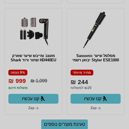
‏מסלסל שיער Sassonic
מעצב ומייבש שיער שארק
Styler ESE1000 יבואן רשמי
HD440EU שחור ורוד Shark
מחיר מיוחד
9% הנחה
999 ₪
1,099 ₪
244 ₪
₪20 למשלוח
משלוח חינם
קנו עכשיו
קנו עכשיו
ב- Zap
ב- Zap
טעינת מוצרים נוספים