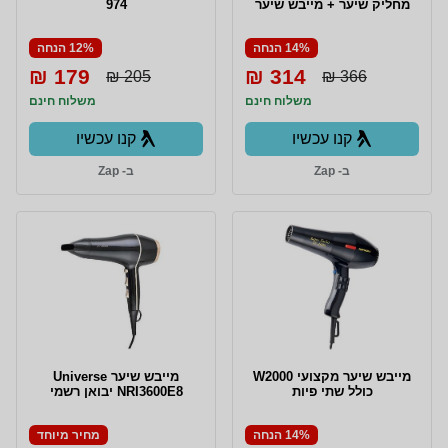
מחליק שיער + מייבש שיער
974
14% הנחה
12% הנחה
179 ₪
314 ₪
205 ₪
366 ₪
משלוח חינם
משלוח חינם
קנו עכשיו
קנו עכשיו
ב- Zap
ב- Zap
מייבש שיער מקצועי W2000
מייבש שיער Universe
כולל שתי פיות
NRI3600E8 יבואן רשמי
14% הנחה
מחיר מיוחד