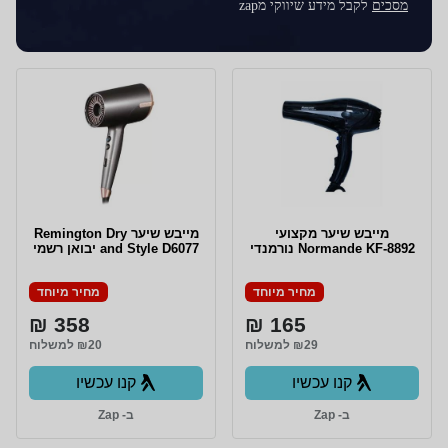
מסכים
לקבל מידע שיווקי מzap
מייבש שיער מקצועי
מייבש שיער Remington Dry
Normande KF-8892 נורמנדי
and Style D6077 יבואן רשמי
מחיר מיוחד
מחיר מיוחד
358 ₪
165 ₪
₪29 למשלוח
₪20 למשלוח
קנו עכשיו
קנו עכשיו
ב- Zap
ב- Zap