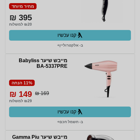
מחיר מיוחד
395 ₪
₪20 למשלוח
קנו עכשיו
ב- אלקטרוליין+
מייבש שיער Babyliss
BA-5337PRE
11% הנחה
149 ₪
169 ₪
₪29 למשלוח
קנו עכשיו
ב- חשמל חכם+
מייבש שיער Gamma Piu