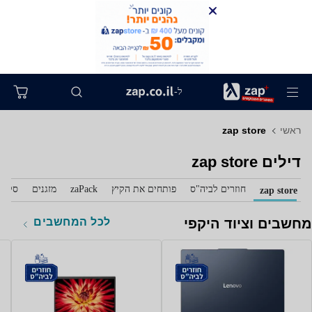
ל-
ראשי
zap store
דילים zap store
חוזרים לביה"ס
פותחים את הקיץ
zaPack
מזגנים
סלול
zap store
לכל המחשבים
מחשבים וציוד היקפי