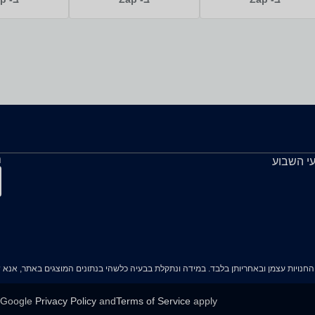
ה
עי השבוע
e Google
Privacy Policy
and
Terms of Service
apply