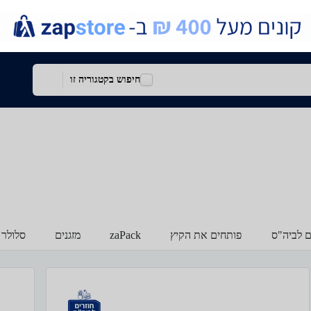
חיפוש בקטגוריה זו
ם לביה"ס
פותחים את הקיץ
zaPack
מזגנים
סלולר 