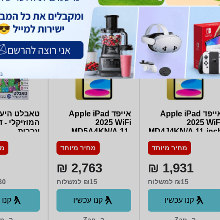
ב- חיון טכנולוגיות+
אייפד Apple iPad
אייפד Apple iPad
טאבלט היע
2025 WiF
2025 WiFi
המוזיקלי - ד
MD4J4KN/A 11-inc
MD5A4KN/A 11-
עברית
256 בצבע Yellow
inch 512GB בצבע
מחיר מיוחד
מחיר מיוחד
מח
Yellow
2,763 ₪
1,931 ₪
₪15 למשלוח
₪15 למשלוח
₪30 ל
קנו עכשיו
קנו עכשיו
קנו 
ב- Zap
ב- Zap
ב- Zap