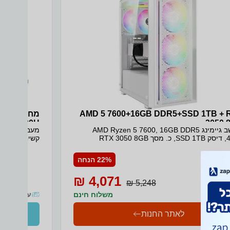
AMD 5 7600+16GB DDR5+SSD 1TB + 
3050 
מחשב גיימינג AMD Ryzen 5 7600, 16GB DDR5
80) WIN11
RTX 3050
ard SILVER
איסוף והחזרה מ
22% הנחה
4,071 ₪
5,248 ₪
משלוח חינם
עד 10 ימי עסקים
לאתר החנות