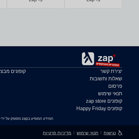
יצירת קשר
קופונים מבצ
שאלות ותשובות
פרסום
תנאי שימוש
קופונים zap store
קופונים Happy Friday
המידע המופיע בzap מסופק על ידי החנויות עצמן ובאחריותן בלבד. במידה ונתקלת בבעיה כלשהי בנתונים המוצגים באתר, אנא שלח אלינו הודעה ואנו נטפל בעניין.
נגישות
תנאי שימוש
מדיניות פרטיות