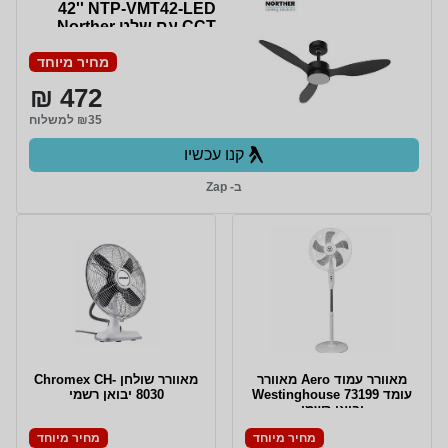
42'' NTP-VMT42-LED
CCT עם שלט Norther
יבואן רשמי
מחיר מיוחד
472 ₪
₪35 למשלוח
קנו עכשיו
ב- Zap
‏מאוורר עמוד Aero מאוורר
מאוורר שולחן Chromex CH-
עומד 73199 Westinghouse
8030 יבואן רשמי
יבואן רשמי
מחיר מיוחד
מחיר מיוחד