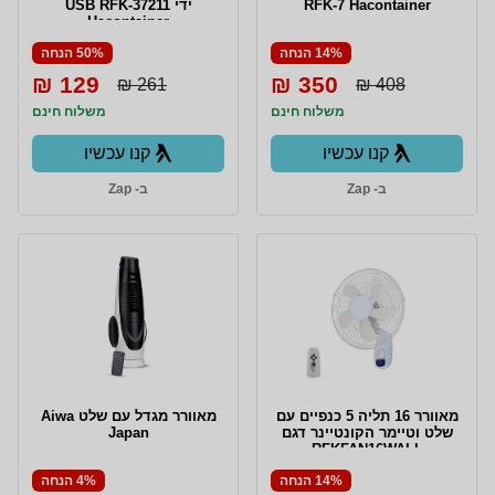
RFK-7 Hacontainer
ידי USB RFK-37211
Hacontainer
14% הנחה
50% הנחה
129 ₪
350 ₪
261 ₪
408 ₪
משלוח חינם
משלוח חינם
קנו עכשיו
קנו עכשיו
ב- Zap
ב- Zap
מאוורר 16 תליה 5 כנפיים עם
מאוורר מגדל עם שלט Aiwa
שלט וטיימר הקונטיינר דגם
Japan
RFKFAN16WALL
Hacontainer
14% הנחה
4% הנחה