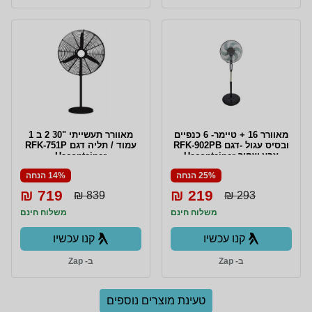
מאוורר 16 + טיימר- 6 כנפיים
מאוורר תעשייתי "30 2 ב 1
ובסיס עגול -דגם RFK-902PB
עמוד / תליה דגם RFK-751P
צבע שחור Hacontainer
Hacontainer
25% הנחה
14% הנחה
719 ₪
219 ₪
839 ₪
293 ₪
משלוח חינם
משלוח חינם
קנו עכשיו
קנו עכשיו
ב- Zap
ב- Zap
טעינת מוצרים נוספים