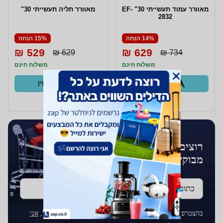
מאוורר עמוד תעשייתי 30" EF-
מאוורר תליה תעשייתי 30''
2832
14% הנחה
15% הנחה
529 ₪
629 ₪
629 ₪
734 ₪
משלוח חינם
משלוח חינם
קנו עכשיו
קנו עכשיו
ב- Zap
ב- Zap
רוצים לקבל עדכונים על מוצרים
מבוקשים?
כתובת דוא''ל
בהצטרפותך לרשימת התפוצה על ידי הכנסת כתובת הדוא"ל,
אני