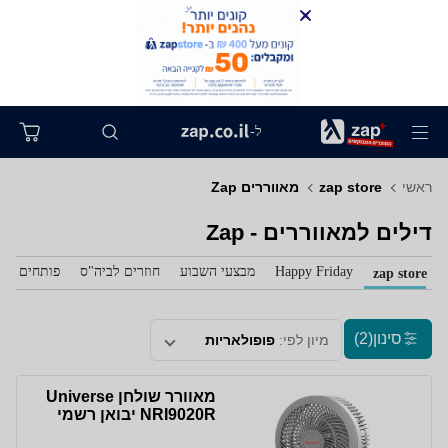
ל-
ראשי
zap store
מאווררים Zap
דילים למאווררים - Zap
Happy Friday
מבצעי השבוע
חוזרים לביה"ס
פותחים את 
zap store
סינון
(2)
מיון לפי:
פופולאריות
מאוורר שולחן Universe
NRI9020R יבואן רשמי