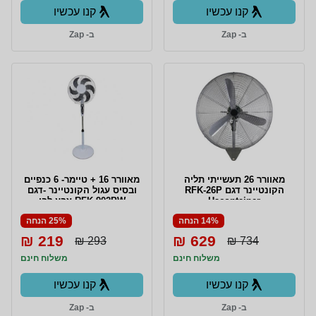
קנו עכשיו
קנו עכשיו
ב- Zap
ב- Zap
מאוורר 26 תעשייתי תליה
מאוורר 16 + טיימר- 6 כנפיים
הקונטיינר דגם RFK-26P
ובסיס עגול הקונטיינר -דגם
Hacontainer
RFK-902PW צבע לבן
Hacontainer
14% הנחה
25% הנחה
219 ₪
629 ₪
293 ₪
734 ₪
משלוח חינם
משלוח חינם
קנו עכשיו
קנו עכשיו
ב- Zap
ב- Zap