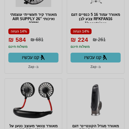
מאוורר עמוד 16 5 כנפיים דגם
מאוורר קיר תעשייתי עוצמתי
RFKFAN16 צבע לבן
ואיכותי AIR SUPPLY 26″
230W
Hacontainer
14% הנחה
14% הנחה
584 ₪
224 ₪
681 ₪
261 ₪
משלוח חינם
משלוח חינם
קנו עכשיו
קנו עכשיו
ב- Zap
ב- Zap
‏מאוורר מגדל הקונטיינר דגם
מאוורר צוואר מעוצב נטען על