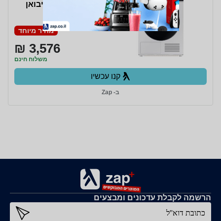
DV90DB7845GE יבואן
רשמי
מחיר מיוחד
3,576 ₪
משלוח חינם
קנו עכשיו
ב- Zap
הרשמה לקבלת עדכונים ומבצעים
כתובת דוא''ל