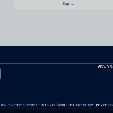
ב- Zap
ה
עי השבוע