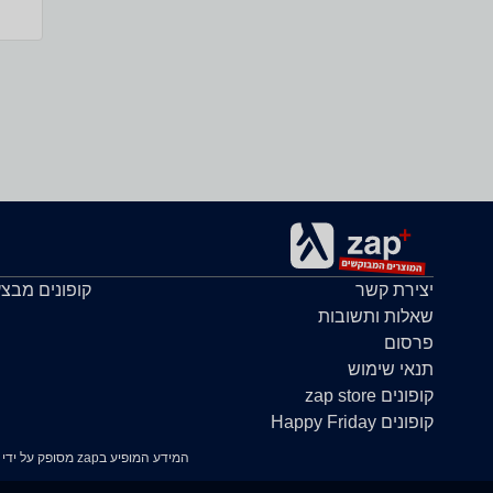
יצירת קשר
קופונים מבצ
שאלות ותשובות
פרסום
תנאי שימוש
קופונים zap store
קופונים Happy Friday
המידע המופיע בzap מסופק על ידי החנויות עצמן ובאחריותן בלבד. במידה ונתקלת בבעיה כלשהי בנתונים המוצגים באתר, אנא שלח אלינו הודעה ואנו נטפל בעניין.