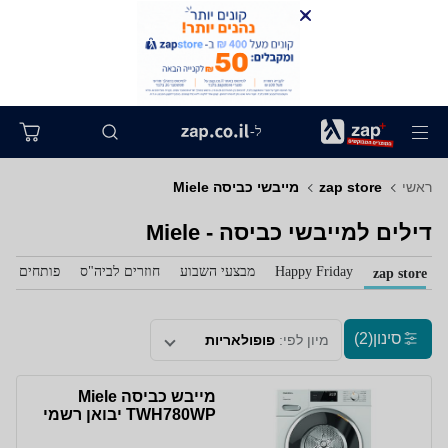
ל-
ראשי
zap store
מייבשי כביסה Miele
דילים למייבשי כביסה - Miele
Happy Friday
מבצעי השבוע
חוזרים לביה"ס
פותחים את 
zap store
סינון
(2)
מיון לפי:
פופולאריות
מייבש כביסה Miele
TWH780WP יבואן רשמי