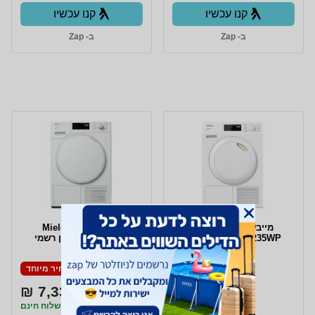
קנו עכשיו
קנו עכשיו
ב- Zap
ב- Zap
מייבש כביסה Miele
מייבש כביסה Miele
TEC235WP יבואן רשמי
TSC364WP יבואן רשמי
מחיר מיוחד
מחיר מיוחד
7,336 ₪
5,987 ₪
משלוח חינם
משלוח חינם