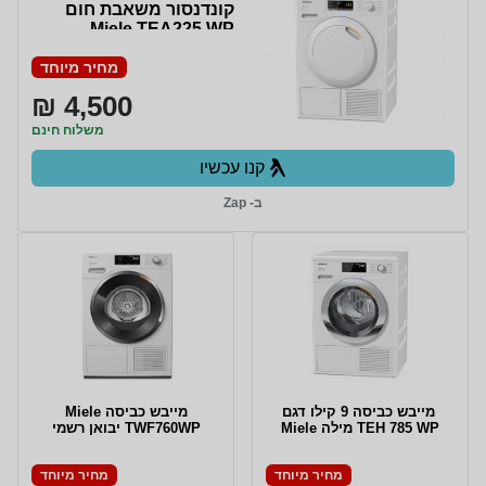
קונדנסור משאבת חום
Miele TEA225 WP
מחיר מיוחד
4,500 ₪
משלוח חינם
קנו עכשיו
ב- Zap
‎ מייבש כביסה 9 קילו דגם
מייבש כביסה Miele
TEH 785 WP מילה Miele
TWF760WP יבואן רשמי
מחיר מיוחד
מחיר מיוחד