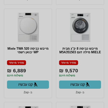
מייבש כביסה 8 ק''ג מבית
מייבש כביסה Miele TWA 520
MIELE מילה דגם M5A351503
WP יבואן רשמי
מחיר מיוחד
מחיר מיוחד
6,889 ₪
9,570 ₪
משלוח חינם
משלוח חינם
קנו עכשיו
קנו עכשיו
ב- Zap
ב- Zap