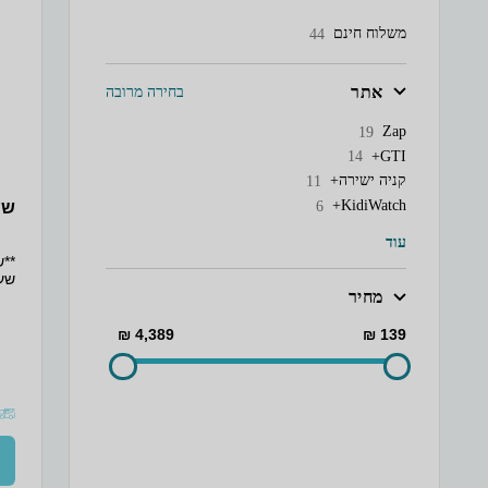
משלוח חינם
44
אתר
בחירה מרובה
Zap
19
GTI+
14
קניה ישירה+
11
KidiWatch+
6
שעון
עוד
מחיר
של
בשע
4,389 ₪
139 ₪
צפי
ונו
ויד
- ה