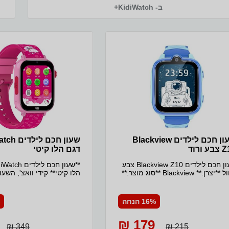
c
ב- KidiWatch+
)
שעון חכם לילדים Blackview
ע ורוד
דגם הלו קיטי
שעון חכם לילדים Blackview Z10 צבע
כחול **יצרן:** Blackview **סוג מוצר:**
הלו קיטי** קידי וואצ', 
שעון חכם לילדים **דגם:** Blackview
ששומר על הילדים - מגיע ע
Z10 Kids **מידות:** 51.3 x 44.2 x
סים
15.1 מ"מ **משקל:** 55.4 גרם **אורך
לילדים h
16% הנחה
רצועה כולל:** 245 מ"מ **מסך:** מסך
מגע HD בגודל 1.83 אינץ' (240 x 284
תקשורת חכמה עם פתרונות
179 ₪
פיקסל) **זיכרון ואחסון:** 1GB + 8GB
מתקדמים. מתחבר לאפ
349 ₪
215 ₪