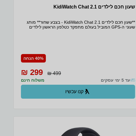
שעון חכם לילדים KidiWatch Chat 2.1
**שעון חכם לילדים KidiWatch Chat 2.1 - בצבע שחור** מותג
שעוני ה-GPS המוביל בעולם מתפקד כטלפון הראשון לילדים
בגילאים 3-12, מתחבר לאפליקציית KIDIWATCH במכשיר
הטלפון של ההורה לביצוע הגדרות וקבלת התראות מהמכשיר.
השימוש בשעון מותנה בחבילת שירות חודשית, הכוללת שירות,
שימוש באפליקציה ייחודית וחבילה סלולרית. השעון היחיד
שתומך באפליקציית YouTube ,WhatsApp, Tik Tok וההורה
מחליט אם לאפשר או להסיר. - ההורה מחליט אם לאפשר או
40% הנחה
לחסום. - חדש- צפיית וידאו בזמן אמת מרחוק - עיצוב חדשני עם
מסך יותר גדול ונוח. - אחריות יבואן רשמי שנה - רצועה נוספת
299 ₪
חינם בתוך האריזה! - סים מותאם שמגיע כבר בתוך השעון חינם!
499 ₪
- מצלמת וידאו וסטילס - סוללה חזקה במיוחד - שיחות קוליות
עד 5 ימי עסקים
משלוח חינם
+שיחות וידאו - האזנה מרחוק בכל עת
קנו עכשיו
ב- KidiWatch+