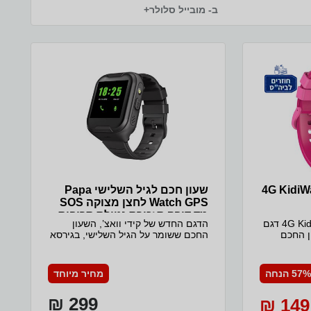
Watch Midnight Sport Band - S/M ✓ Apple Watch Magneti
ב- מובייל סלולר+
Charger to USB-C Cable (1m
שעון חכם לילדים 4G KidiWatch
שעון חכם לגיל השלישי Papa
Watch GPS לחצן מצוקה SOS
מד דופק תזכורת נטילת תרופות
**שעון חכם לילדים 4G KidiWatch דגם
הדגם החדש של קידי וואצ’, השעון
השעון החכם
החכם ששומר על הגיל השלישי, בגירסא
ם כרטיס
חדשה ומתקדמת, רשת סלולארית מדור
 מוכן בפנים להפעלה. שעון חכם
4 ושלל פונקציות מתקדמות! פאפא
KidiWatc דור 4 טלפון ראשון
ווטש 4G מאפשר הוצאת שיחות
57% הנחה
מחיר מיוחד
מתקדם לילדים בגילאי 4 עד 9, המשלב
והודעות, לחצן מצוקה SOS, נתוני לחץ
 בטיחות
דם ומד דופק, תזכורת נטילת תרופות,
299 ₪
149 ₪
ליקציה ייעודית
מד צעדים, שיחות וידאו, מצלמה