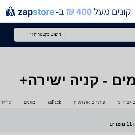
חיפוש בקטגוריה זו
ים - קניה ישירה+
ם לביה"ס
פותחים את הקיץ
zaPack
מזגנים
סלולר 
ו
11
מוצרים