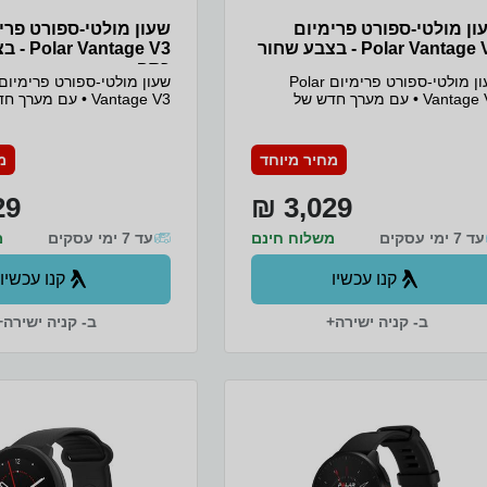
ון מולטי-ספורט פרימיום
שעון מולטי-ספורט פרי
Polar Vantag - בצבע שחור
antage V3
כסף
שעון מולטי-ספורט פרימיום Polar
Vantage V3 • עם מערך חדש של
Vantage V3 • עם מער
חיישנים, תצוגת AMOLED, ‏GPS
דר-כפול, מפות והחבילה המקיפה
בתדר-כפול, מפות והחבילה
תר של כלי אימון והתאוששות,
ביותר של כלי אימון והתאוש
מחיר מיוחד
מ
Vantage V3 הוא המכשיר העוצמתי
Vantage V3 הוא המכש
ביותר של Polar עד כה. • עם חיי סוללה
ביותר של
9 ₪
3,029 ₪
מספר ימים בטעינה אחת, ויכולות
של מספר ימים בטעינה אחת,
ור באמצעות מפרק כף היד של אק"ג,
ניטור באמצעות מפרק כף הי
עד 7 ימי עסקים
ת חמצן בדם וטמפרטורת העור,
משלוח חינם
עד 7 ימי עסקים
רמת חמצן בדם וטמפרטורת
מ
הזירה ערוכה ומוכנה רק לך! • שעון
הספורט החכם Polar Vantage V3 מוכן
קנו עכשיו
קנו עכשיו
ומן להציג את הביצועים של החיים.
ומזומן להציג את הביצועים 
ב- קניה ישירה+
ב- קניה ישירה+