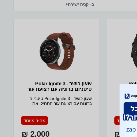
ב- קניה ישירה+
Polar I
שעון כושר - Polar Ignite 3
טיטניום ברונזה עם רצועת עור
ר Polar Ignite 3 טיטניום
שעון כושר - Polar Ignite 3 טיטניום
ומכם במרץ
ברונזה עם רצועת עור התחילו את
עם Polar Ignite 3 – שעון כושר
יומכם במרץ מוגבר עם Polar Ignite 3
 המעניק לכם
– שעון כושר ואיכות חיים מודרני-קלאסי
כם ולסגנון
המעניק לכם הנחיות בהתאמה אישית
חיר מיוחד
מחיר מיוחד
ר הפעילות
לגופכם ולסגנון החיים שלכם. עקבו אחר
 ותוכלו
הפעילות שלכם, נטרו את השינה שלכם
2,000 ₪
1,66
כם על מסך
ותוכלו לראות תובנות שיעניינו אתכם על