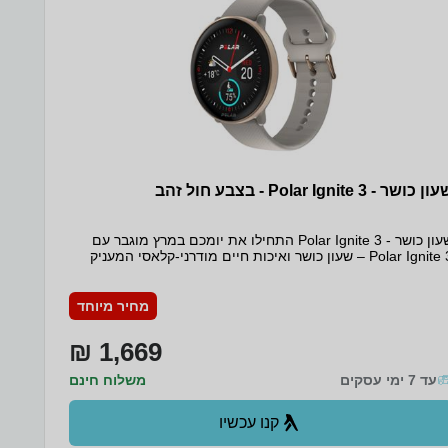
ן כושר - Polar Ignite 3 - בצבע חול זהב
שעון כושר - Polar Ignite 3 התחילו את יומכם במרץ מוגבר עם
Polar Ignite 3 – שעון כושר ואיכות חיים מודרני-קלאסי המעניק
לכם הנחיות בהתאמה אישית לגופכם ולסגנון החיים שלכם. עקבו
חר הפעילות שלכם, נטרו את השינה שלכם ותוכלו לראות תובנות
יעניינו אתכם על מסך מגע מרהיב, בהיר ובעל רזולוציה גבוהה
מחיר מיוחד
כולל וידג'טים שתוכלו להתאים אישית לפי העדפתכם!
1,669 ₪
עד 7 ימי עסקים
משלוח חינם
קנו עכשיו