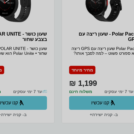
Polar Pacer - שעון ריצה עם
שעון כושר - ITE
G
בצבע שחור
Polar Pacer שעון ריצה עם GPS ריצה
 ספורט פשוט – למה לסבך אותו?
שחור • lar Unite
הכירו את Polar Pacer. שעון ריצה נוח
להפליא עם מדריך אימון יו
כליתי שמספק מענה לכל הצרכים
אישית שייתן לכם השראה, 
יסיים של האצנים המודרניים, כמו
ותוכנית פעילות 4/7
מחיר מיוחד
מ
זמן, קצב, מרחק, מקטעים, GPS מדויק
המוטיבציה. • הוא כולל אפל
קב דופק מדויק, נוסף על כלים
להערכה אוטומטית של השי
1,199 ₪
אמים לאימונים, לשינה
וההתאוששות שיעזרו לכם לה
תאוששות, כדי לעזור לך לשפר את
את גופכם. • הגיע הזמן לחי
עד 7 ימי עסקים
לות הריצה!
משלוח חינם
עד 7 ימי עסקים
מ
אורך
קנו עכשיו
קנו עכשיו
ב- קניה ישירה+
ב- קניה ישירה+
מסך: 1.2 אינץ' • רזולוציי
X240
מהירות 20MHz
64MB