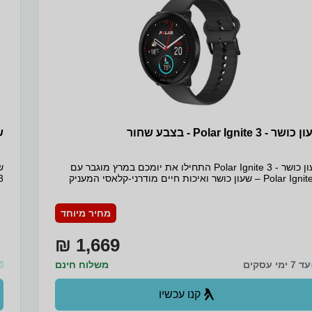
שר - Polar Ignite 3 - בצבע שחור
שעו
שעון כושר - Polar Ignite 3 התחילו את יומכם במרץ מוגבר עם
Polar Ignite 3 – שעון כושר ואיכות חיים מודרני-קלאסי המעניק
לכם הנחיות בהתאמה אישית לגופכם ולסגנון החיים שלכם. עקבו
 הפעילות שלכם, נטרו את השינה שלכם ותוכלו לראות תובנות
א
ניינו אתכם על מסך מגע מרהיב, בהיר ובעל רזולוציה גבוהה
ש
מחיר מיוחד
לל וידג'טים שתוכלו להתאים אישית לפי העדפתכם!
ה
1,669 ₪
עד 7 ימי עסקים
משלוח חינם
קנו עכשיו