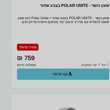
שעון כושר - POLAR UNITE בצבע שחור
שעון כושר - POLAR UNITE בצבע שחור • Polar Unite הוא שעון
פשוט להפליא עם מדריך אימון יומי מותאם אישית שייתן לכם
השראה, מעקב דופק ותוכנית פעילות 24/7 להגברת המוטיבציה.
• הוא כולל אפליקציות להערכה אוטומטית של השינה
וההתאוששות שיעזרו לכם להיטיב להבין את גופכם. • הגיע הזמן
לחיות את החיים במלואם! זמין במלאי צבע שחור בלבד !!!!!!
מחיר מיוחד
759 ₪
עד 7 ימי עסקים
משלוח חינם
קנו עכשיו
ב- קניה ישירה+