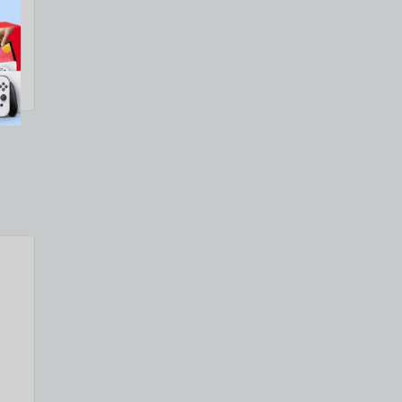
גבו
אי