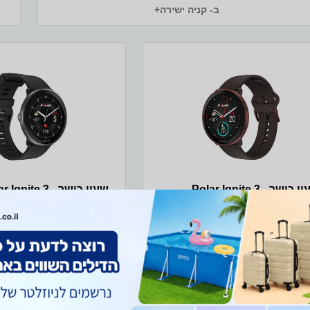
ב- קניה ישירה+
שעון כושר - Polar Ignite 3 -
שעון כושר - gnite 3
בע חום שנהב
טיטניום שחור/כסף
שעון כושר - Polar Ignite 3 התחילו את
שעון כוש
יומכם במרץ מוגבר עם Polar Ignite 3
שחור/כסף התחילו את י
עון כושר ואיכות חיים מודרני-קלאסי
מוגבר 
עניק לכם הנחיות בהתאמה אישית
ואיכות חיים מודרני-קלאסי
לגופכם ולסגנון החיים שלכם. עקבו אחר
הנחיות בהתאמה אישית לגופ
מחיר מיוחד
מ
עילות שלכם, נטרו את השינה שלכם
החיים שלכם. עקבו אח
כלו לראות תובנות שיעניינו אתכם על
שלכם, נטרו את השינה שלכם
9 ₪
1,669 ₪
 מגע מרהיב, בהיר ובעל רזולוציה
לראות תובנות שיעניינו את