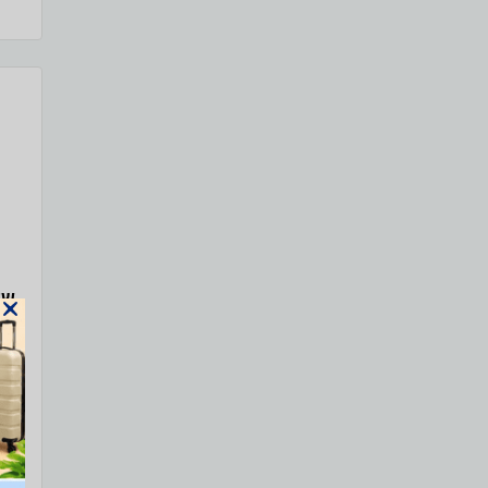
בצ
– ש
המ
הפ
ותו
מסך