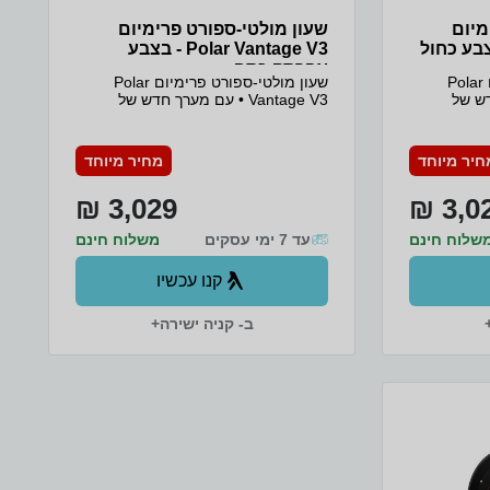
מיום
שעון מולטי-ספורט פרימיום
Polar V - בצבע כחול
Polar Vantage V3 - בצבע
אפרסק כסף
שעון מולטי-ספורט פרימיום Polar
שעון מולטי-ספורט פרימיום Polar
ך חדש של
Vantage V3 • עם מערך חדש של
חיישנים, תצוגת AMOLED, ‏GPS
חיישנים, תצוגת AMOLED, ‏GPS
 המקיפה
בתדר-כפול, מפות והחבילה המקיפה
שות,
ביותר של כלי אימון והתאוששות,
חיר מיוחד
מחיר מיוחד
יר העוצמתי
Vantage V3 הוא המכשיר העוצמתי
 Polar עד כה. • עם חיי סוללה
ביותר של Polar עד כה. • עם חיי סוללה
3,029 ₪
3,02
 ויכולות
של מספר ימים בטעינה אחת, ויכולות
ד של אק"ג,
ניטור באמצעות מפרק כף היד של אק"ג,
 העור,
שלוח חינם
עד 7 ימי עסקים
רמת חמצן בדם וטמפרטורת העור,
משלוח חינם
הזירה ערוכה ומוכנה רק לך! • שעון
הזירה ערוכה ומוכנה רק לך! • שעון
הספורט החכם Polar Vantage V3 מוכן
הספורט החכם Polar Vantage V3 מוכן
קנו עכשיו
של החיים.
ומזומן להציג את הביצועים של החיים.
ב- קניה ישירה+