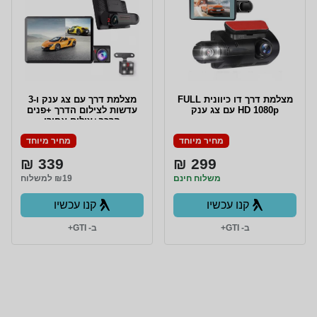
מצלמת דרך דו כיוונית FULL
מצלמת דרך עם צג ענק ו-3
HD 1080p עם צג ענק
עדשות לצילום הדרך +פנים
הרכב+צילום אחורי
מחיר מיוחד
מחיר מיוחד
339 ₪
299 ₪
משלוח חינם
₪19 למשלוח
קנו עכשיו
קנו עכשיו
ב- GTI+
ב- GTI+