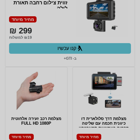
זווית צילום רחבה תאורת
לילה
מחיר מיוחד
299 ₪
₪19 למשלוח
קנו עכשיו
ב- GTI+
מצלמת דרך סלולארית דו
מצלמת רכב זעירה אלחוטית
כיוונית חכמה עם שליטה
FULL HD 1080P
מרחוק באמצעות סמארטפון
מחיר מיוחד
מחיר מיוחד