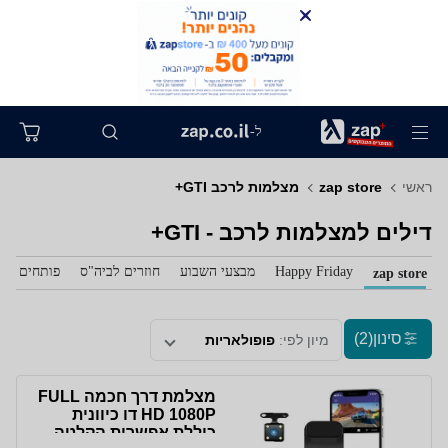
ל-
ראשי
zap store
מצלמות לרכב GTI+
דילים למצלמות לרכב - GTI+
Happy Friday
מבצעי השבוע
חוזרים לביה"ס
פותחים את 
zap store
סינון
(2)
מיון לפי:
פופולאריות
מצלמת דרך חכמה FULL
HD 1080P דו כיוונית
כוללת אפשרות הקלטה