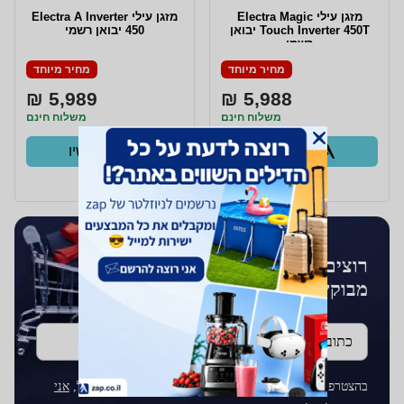
‏מזגן עילי Electra Magic
מזגן עילי Electra A Inverter
Touch Inverter 450T יבואן
450 יבואן רשמי
רשמי
מחיר מיוחד
מחיר מיוחד
5,989 ₪
5,988 ₪
משלוח חינם
משלוח חינם
קנו עכשיו
קנו עכשיו
ב- Zap
ב- Zap
רוצים לקבל עדכונים על מוצרים
מבוקשים?
כתובת דוא''ל
בהצטרפותך לרשימת התפוצה על ידי הכנסת כתובת הדוא"ל,
אני