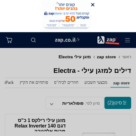
ל-
ראשי
zap store
מזגן עילי Electra
דילים למזגן עילי - Electra
מבצעי השבוע
חוזרים לביה"ס
פותחים את הקיץ
zaPack
zap store
סינון
(2)
מיון לפי:
פופולאריות
מזגן עילי רילקס 1 כ"ס
דגם Relax Inverter 140
מבית אלקטרה