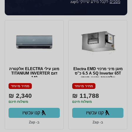
מסכים
לקבל מידע שיווקי מzap
‏מזגן מיני מרכזי Electra EMD
מזגן עילי ELECTRA אלקטרה
A SQ Inverter 65T ‏6.5 ‏כ''ס
דגם TITANIUM INVERTER
אלקטרה יבואן רשמי
140
מחיר מיוחד
מחיר מיוחד
2,340 ₪
11,788 ₪
משלוח חינם
משלוח חינם
קנו עכשיו
קנו עכשיו
ב- Zap
ב- Zap