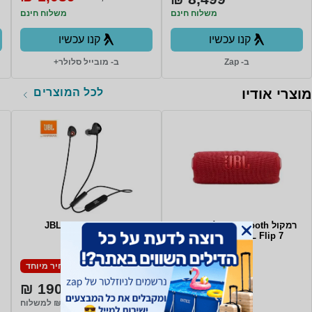
משלוח חינם
משלוח חינם
קנו עכשיו
קנו עכשיו
ב- Zap
ב- מובייל סלולר+
לכל המוצרים
מוצרי אודיו
רמקול Bluetooth אלחוטי נייד
אוזניות JBL C125BT
JBL Flip 7 - צבע אדום
מחיר מיוחד
מחיר מיוחד
190 ₪
359 ₪
משלוח חינם
₪20 למשלוח