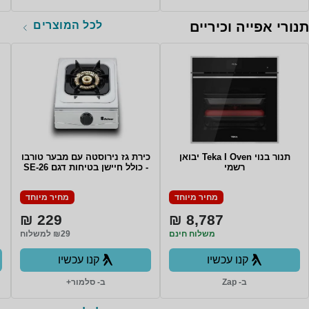
לכל המוצרים
תנורי אפייה וכיריים
תנור בנוי Teka I Oven יבואן
כירת גז נירוסטה עם מבער טורבו
רשמי
- כולל חיישן בטיחות דגם SE-26
מחיר מיוחד
מחיר מיוחד
229 ₪
8,787 ₪
משלוח חינם
₪29 למשלוח
קנו עכשיו
קנו עכשיו
ב- Zap
ב- סלמור+