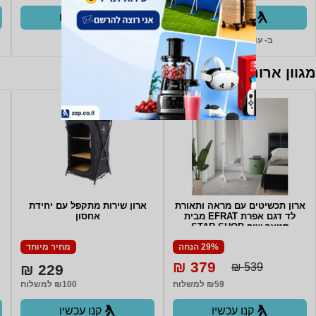
קנו עכשיו
קנו עכשיו
ב- עולם החשמל+
ב- Zap
מגוון ארונות, שידות וכונניות
ארון תכשיטים עם מראה ותאורת
ארון שירות מתקפל עם יחידת
לד דגם אפרת EFRAT מבית
אחסון
סטאר שופ STAR SHOP
29% הנחה
מחיר מיוחד
379 ₪
539 ₪
229 ₪
₪59 למשלוח
₪100 למשלוח
קנו עכשיו
קנו עכשיו