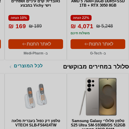
AMD 5 7600+16GB DDR5+SSD
נאובדיול קרם עיניים ושפתיים
א
1TB + RTX 3050 8GB
וישי Vichy במבצע
22% הנחה
10% הנחה
169 ₪
4,071 ₪
189 ₪
5,248 ₪
משלוח חינם
לאתר החנות
לאתר החנות
ב- G-Tech
ב- Medi-Pharm
לכל המוצרים
סלולר במחירים מבוקשים
טלפון סלולרי Samsung Galaxy
טלפון דק כפול בעברית מלאה
VTECH SLB-FS6414TW
S25 Ultra SM-S938B/DS 512GB