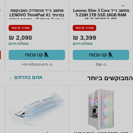
מחשב נייד Lenovo Slim 3 Core
מחשב נייד מהסדרה המבוקשת
D
5 210H 1TB SSD 16GB RAM
במיוחד LENOVO ThinkPad X1
15.3" WUXGA IPS
Carbon מעבד I7 - המחיר הנמוך
TOUCHSCREEN Win11 Backlit
בשוק Lenovo Carbon X1 6th
מחיר מיוחד
מחיר מיוחד
Gen i7-8550U/16GB ddr4 (no
Keyboard COSMIC BLUE 3Y
upgrade)/512GB SSD/14" Non
Warrnty
2,090 ₪
3,399 ₪
touch/WIN11Pro
משלוח חינם
משלוח חינם
קנו עכשיו
קנו עכשיו
ב- Zap
ב- חיון טכנולוגיות+
אתם בחרתם
המבוקשים ביותר