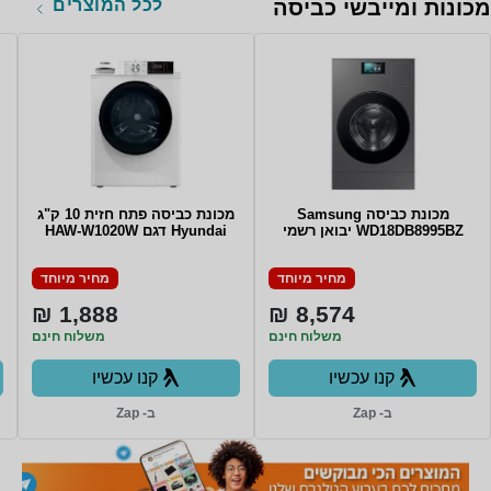
לכל המוצרים
מכונות ומייבשי כביסה
מכונת כביסה Samsung
מכונת כביסה פתח חזית 10 ק"ג
WD18DB8995BZ יבואן רשמי
Hyundai דגם HAW-W1020W
מחיר מיוחד
מחיר מיוחד
1,888 ₪
8,574 ₪
משלוח חינם
משלוח חינם
קנו עכשיו
קנו עכשיו
ב- Zap
ב- Zap