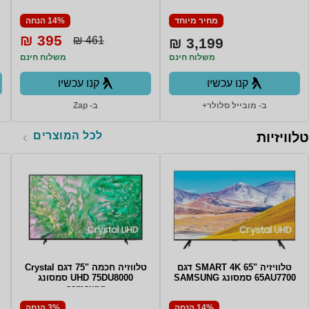
12GB RAM סמסונג
מחיר מיוחד
14% הנחה
395 ₪
461 ₪
3,199 ₪
משלוח חינם
משלוח חינם
קנו עכשיו
קנו עכשיו
ב- מובייל סלולר+
ב- Zap
לכל המוצרים
טלוויזיות
טלוויזיה "65 SMART 4K דגם
טלווזיה חכמה "75 דגם Crystal
65AU7700 סמסונג SAMSUNG
UHD 75DU8000 סמסונג
samsung
14% הנחה
3% הנחה