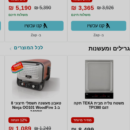
5,190 ₪
3,365 ₪
5,390 ₪
3,926 ₪
משלוח חינם
משלוח חינם
קנו עכשיו
קנו עכשיו
ב- Zap
ב- Zap
לכל המוצרים
גרילים ומעשנות
משטח צליה מבית TEKA תקה
טאבון מעשנה חשמלי חיצוני 8
דגם TPI380
ב-1 Ninja OO101 WoodFire
2400W
מחיר מיוחד
12% הנחה
1,089 ₪
1,249 ₪
8,499 ₪