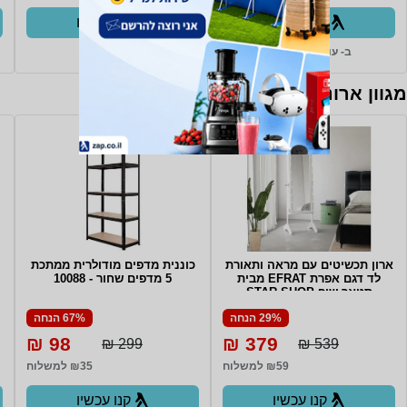
קנו עכשיו
קנו עכשיו
ב- עולם החשמל+
ב- Zap
מגוון ארונות, שידות וכונניות
ארון תכשיטים עם מראה ותאורת
כוננית מדפים מודולרית ממתכת
לד דגם אפרת EFRAT מבית
5 מדפים שחור - 10088
סטאר שופ STAR SHOP
29% הנחה
67% הנחה
98 ₪
379 ₪
299 ₪
539 ₪
₪59 למשלוח
₪35 למשלוח
קנו עכשיו
קנו עכשיו