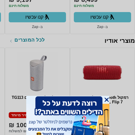
משלוח חינם
משלוח חינם
קנו עכשיו
קנו עכשיו
ב- Zap
ב- Zap
לכל המוצרים
מוצרי אודיו
רמקול Bluetooth אלחוטי נייד
רמקול שולחני TG דגם TG113
JBL Flip 7 - צבע אדום
10W
מחיר מיוחד
מחיר מיוחד
100 ₪
359 ₪
משלוח חינם
₪35 למשלוח