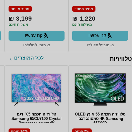
RAM סמסונג
12GB RAM סמסונג
מחיר מיוחד
מחיר מיוחד
3,199 ₪
1,220 ₪
משלוח חינם
משלוח חינם
קנו עכשיו
קנו עכשיו
ב- מובייל סלולר+
ב- מובייל סלולר+
לכל המוצרים
טלוויזיות
טלוויזיה חכמה 55 אינץ OLED
טלוויזיה חכמה 65" דגם
4K Samsung סמסונג דגם-
Samsung 65CU7100 Crystal
Processor smart 4K
55S90D
2% הנחה
14% הנחה