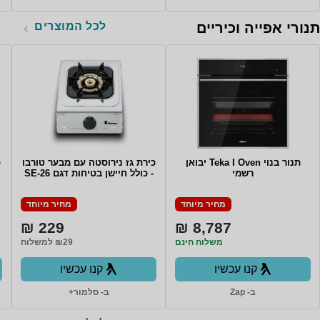
לכל המוצרים
תנורי אפייה וכיריים
תנור בנוי Teka I Oven יבואן
כירת גז נירוסטה עם מבער טורבו
רשמי
- כולל חיישן בטיחות דגם SE-26
מחיר מיוחד
מחיר מיוחד
229 ₪
8,787 ₪
משלוח חינם
₪29 למשלוח
קנו עכשיו
קנו עכשיו
ב- Zap
ב- סלמור+