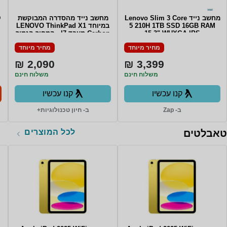
מחשב נייד Lenovo Slim 3 Core
מחשב נייד מהסדרה המבוקשת
D
5 210H 1TB SSD 16GB RAM
במיוחד LENOVO ThinkPad X1
15.3" WUXGA IPS
Carbon מעבד I7 - המחיר הנמוך
TOUCHSCREEN Win11 Backlit
בשוק Lenovo Carbon X1 6th
מחיר מיוחד
מחיר מיוחד
Gen i7-8550U/16GB ddr4 (no
Keyboard COSMIC BLUE 3Y
upgrade)/512GB SSD/14" Non
Warrnty
2,090 ₪
3,399 ₪
touch/WIN11Pro
משלוח חינם
משלוח חינם
קנו עכשיו
קנו עכשיו
ב- Zap
ב- חיון טכנולוגיות+
לכל המוצרים
טאבלטים