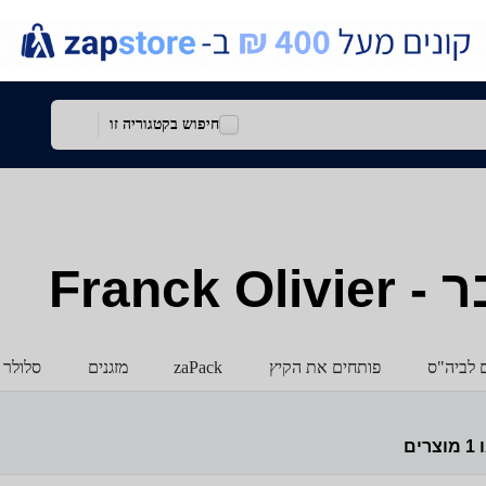
חיפוש בקטגוריה זו
Franc
ם לביה"ס
פותחים את הקיץ
zaPack
מזגנים
סלולר 
ו
1
מוצרים