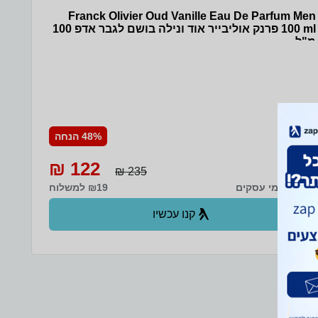
Franck Olivier Oud Vanille Eau De Parfum Men
100 ml פרנק אוליבייר אוד ונילה בושם לגבר אדפ 100
מ"ל
48% הנחה
122 ₪
235 ₪
עד 8 ימי עסקים
₪19 למשלוח
קנו עכשיו
ב- Zap