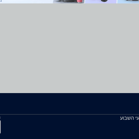
ה
עי השבוע