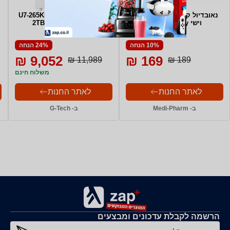
נאובדיול קרם עיניים ושפתיים
מחשב גיימינג U7-265KF+SSD
וישי Vichy במבצע
2TB+32G+RTX 5070
10% הנחה
24% הנחה
9,052 ₪
169 ₪
11,989 ₪
189 ₪
משלוח חינם
לאתר החנות
לאתר החנות
ב- Medi-Pharm
ב- G-Tech
הרשמה לקבלת עדכונים ומבצעים