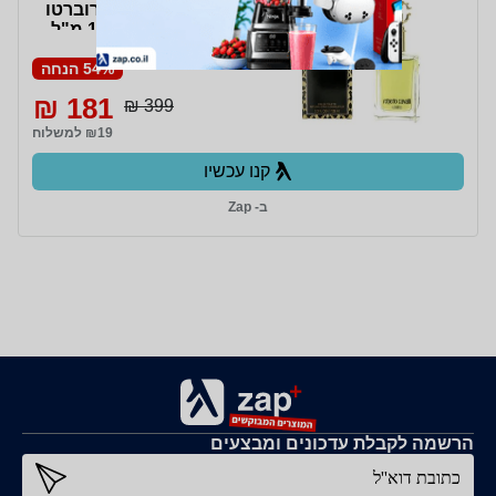
Men EDT 100 ml רוברטו
קוולי אומו אדט 100 מ"ל
54% הנחה
181 ₪
399 ₪
₪19 למשלוח
קנו עכשיו
ב- Zap
הרשמה לקבלת עדכונים ומבצעים
כתובת דוא''ל