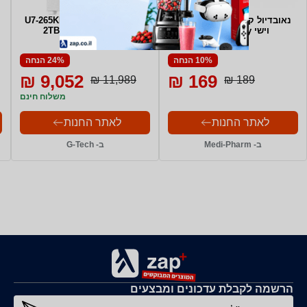
נאובדיול קרם עיניים ושפתיים
מחשב גיימינג U7-265KF+SSD
וישי Vichy במבצע
2TB+32G+RTX 5070
10% הנחה
24% הנחה
9,052 ₪
169 ₪
11,989 ₪
189 ₪
משלוח חינם
לאתר החנות
לאתר החנות
ב- Medi-Pharm
ב- G-Tech
הרשמה לקבלת עדכונים ומבצעים