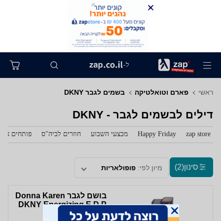
ל-
ראשי
פארם וטואלטיקה
בשמים לגבר DKNY
דילים לבשמים לגבר - DKNY
zap store
Happy Friday
מבצעי השבוע
חוזרים לביה"ס
פותחים את 
סינון
(2)
מיון לפי:
פופולאריות
בושם לגבר Donna Karen
DKNY Energizing E.D.P
50ml