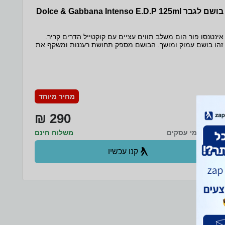
בושם לגבר Dolce & Gabbana Intenso E.D.P 125ml
אינטנסו פור הום משלב תווים עציים עם קוקטייל הדרים קריר.
זהו בושם עמוק ומושך. הבושם מספק תחושת רעננות ומשקף את
הגבר הנחוש, עם לב שמקורו במסורת, אך עם זאת מודרני
ואופנתי. הבושם פותח בתווים הדריים של מנדרינה, אשכוליות
וברגמוט, בלב הניחוח שילוב קליל ומרענן של לבנדר, מרווה
ופלפל. שכבת הריח האחרונה משלבת ניחוחות של טבק, ארז
וטונקה. תווים עליונים: מנדרינה מרעננת ואשכולית קפואה. תווי
הלב: לבנדר, מרווה ופלפל. תווי בסיס: ארז, טבק וטונקה.
מחיר מיוחד
290 ₪
עד 6 ימי עסקים
משלוח חינם
קנו עכשיו
ב- Zap