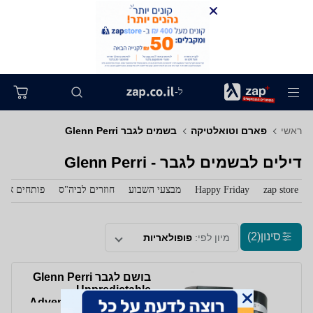
ל-
ראשי
פארם וטואלטיקה
בשמים לגבר Glenn Perri
דילים לבשמים לגבר - Glenn Perri
zap store
Happy Friday
מבצעי השבוע
חוזרים לביה"ס
פותחים את 
סינון
(2)
מיון לפי:
פופולאריות
בושם לגבר Glenn Perri
Unpredictable
Adventure E.D.T 100ml