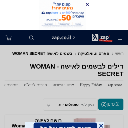
ל-
ראשי
פארם וטואלטיקה
בשמים לאישה WOMAN SECRET
דילים לבשמים לאישה - WOMAN
SECRET
zap store
Happy Friday
מבצעי השבוע
חוזרים לביה"ס
פותחים את 
סינון
(2)
מיון לפי:
פופולאריות
בושם לאישה
Woman'Secret Intimate