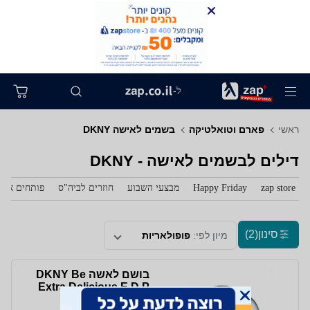
ל-
ראשי
פארם וטואלטיקה
בשמים לאישה DKNY
דילים לבשמים לאישה - DKNY
zap store
Happy Friday
מבצעי השבוע
חוזרים לביה"ס
פותחים את 
סינון
(2)
מיון לפי:
פופולאריות
בושם לאשה DKNY Be
Extra Delicious E.D.P
100ml