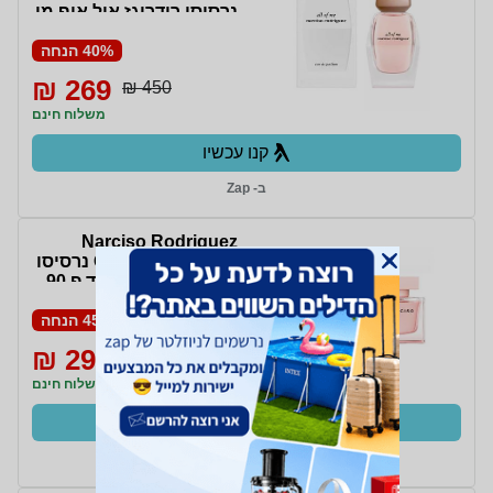
נרסיסו רודריגז אול אוף מי
אדפ לאישה 90 מ”ל
40% הנחה
269 ₪
450 ₪
משלוח חינם
קנו עכשיו
ב- Zap
Narciso Rodriguez
Cristal EDP 90 ml נרסיסו
רודריגז קריסטל א.ד.פ 90
מ"ל
45% הנחה
299 ₪
549 ₪
משלוח חינם
קנו עכשיו
ב- Zap