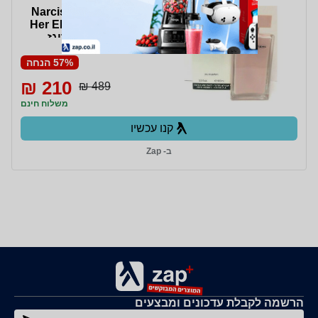
Narciso Rodriguez For
Her EDP 100 ML Tester
טסטר נרסיסו רודריגז
א.ד.פ 100 מ''ל בושם
לאישה
57% הנחה
210 ₪
489 ₪
משלוח חינם
קנו עכשיו
ב- Zap
הרשמה לקבלת עדכונים ומבצעים