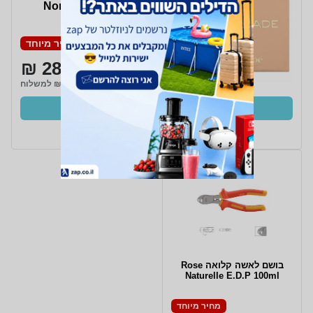
Nomade E.D.P 75 ml
מחיר מיוחד
284 ₪
₪15 למשלוח
קנו עכשיו
ב- Zap
בושם לאשה קלואה Rose
Naturelle E.D.P 100ml
מחיר מיוחד