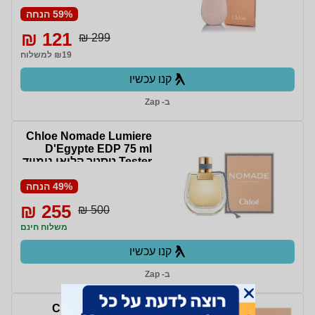
200 מ"ל
59% הנחה
121 ₪
299 ₪
₪19 למשלוח
קנו עכשיו
ב- Zap
Chloe Nomade Lumiere
D'Egypte EDP 75 ml
Tester טסטר קלואי נומייד
לומיאר דגיפט אדפ לאישה
75 מ"ל בושם לאשה
49% הנחה
255 ₪
500 ₪
משלוח חינם
קנו עכשיו
ב- Zap
בושם לאישה Chloe