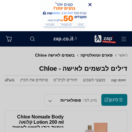
ל-
ראשי
פארם וטואלטיקה
בשמים לאישה Chloe
דילים לבשמים לאישה - Chloe
zap store
מבצעי השבוע
חוזרים לביה"ס
פותחים את הקיץ
zaPack
סינון
(2)
מיון לפי:
פופולאריות
Chloe Nomade Body
Lotion 200 ml קלואה
נומייד בודי לושיון לאישה