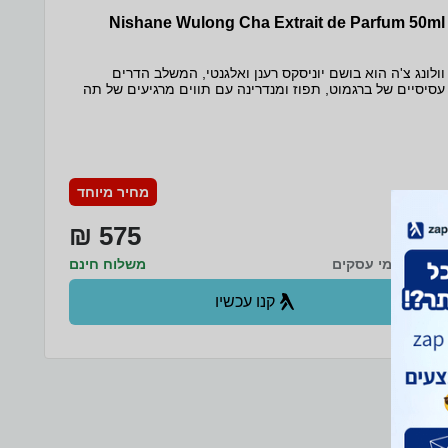
Nishane Wulong Cha Extrait de Parfum 50ml
וולונג צ'ה הוא בושם יוניסקס רענן ואלגנטי, המשלב הדרים
עסיסיים של ברגמוט, תפוז ומנדרינה עם תווים מרגיעים של תה
אולונג ונגיעה פירותית של תאנה. ניחוחו מזכיר את האווירה
היוקרתית והמרעננת של לובי במלון 5 כוכבים.
מחיר מיוחד
575 ₪
עד 6 ימי עסקים
משלוח חינם
קנו עכשיו
ב- Zap