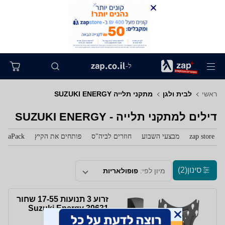
ל-
ראשי
לבית ולגן
מתקני תלייה SUZUKI ENERGY
דילים למתקני תלייה - SUZUKI ENERGY
zap store
מבצעי השבוע
חוזרים לביה"ס
פותחים את הקיץ
zaPack
סינון
(2)
מיון לפי:
פופולאריות
זרוע 3 תנועות 17-55 שחור
Suzuki Energy 39631