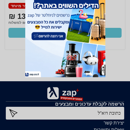
מחיר מיוחד
139 ₪
₪43 למשלוח
קנו עכשיו
ב- HyperCell+
הרשמה לקבלת עדכונים ומבצעים
כתובת דוא''ל
יצירת קשר
שאלות ותשובות