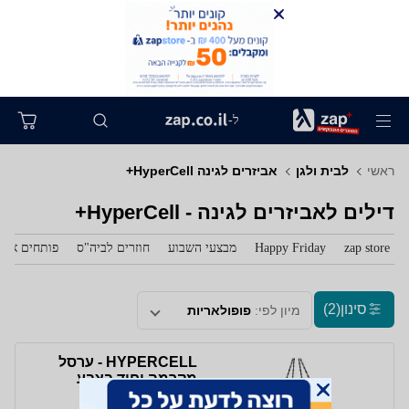
ל-
ראשי
לבית ולגן
אביזרים לגינה HyperCell+
דילים לאביזרים לגינה - HyperCell+
zap store
Happy Friday
מבצעי השבוע
חוזרים לביה"ס
פותחים את 
סינון
(2)
מיון לפי:
פופולאריות
HYPERCELL - ערסל
מקרמה יחיד בצבע
לבחירה שחור