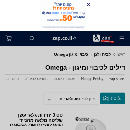
ל-
ראשי
לבית ולגן
כיבוי ומיגון Omega
דילים לכיבוי ומיגון - Omega
zap store
Happy Friday
מבצעי השבוע
חוזרים לביה"ס
פותחים את 
סינון
(2)
מיון לפי:
פופולאריות
סט 3 יחידות גלאי עשן
שליטה מלאה מהנייד
OMEGA OM-DC382 WIFI