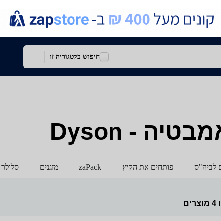
חיפוש בקטגוריה זו
יה - Dyson
ם לביה"ס
פותחים את הקיץ
zaPack
מזגנים
סלולר 
ו
4
מוצרים