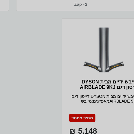
דיגיטלי V4 של Dyson משתמש בטכנולוגית פעימות דיגיטליות
ב- Zap
ומסתובב עד 81,000 סל''ד - פי שלוש יותר מהר ממנוע רגיל. ולכן
הוא מסוגל למשוך עד 21 ליטרים של אוויר בשנייה דרך המכשיר.
אוויר מסונן HEPAמסנן HEPA לוכד עד 99.95% מהחליקיקים עד
ני שהוא נשאף על
0.3 מיקרונים
מייבש ידיים מבית DYSON
ן דגם AIRBLADE 9KJ
מייבש ידיים מבית DYSON דייסון דגם
AIRBLADE 9KJמאפיינים:מייבש
הידיים בעל מסנן HEPA המהיר
והחסכני ביותר באנרגיה10–12 שניות
זמן ייבושמפחית עלויות ב99% ביחס
מחיר מיוחד
בות נייר חד פעמיות מצב חשמל
תאים לחדר השירותים שלכםישנה
5,148 ₪
רות לעבור בין שני מצבי חשמל.