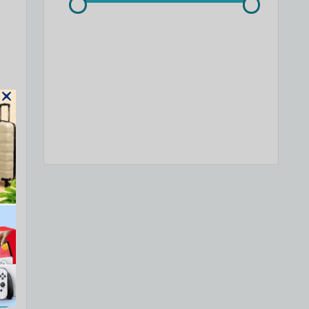
10
צור