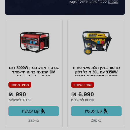
מסכים
לקבל מידע שיווקי מzap
גנרטור בנזין תלת פאזי פתוח
גנרטור מנוע בנזין 3000W דגם
9350W עם 30L מיכל דלק
DM התנעה בחוט חד-פאזי
מבית DANA PROTOOLS
מבית Stern Austria
מחיר מיוחד
מחיר מיוחד
990 ₪
6,990 ₪
₪150 למשלוח
₪150 למשלוח
קנו עכשיו
קנו עכשיו
ב- Zap
ב- Zap