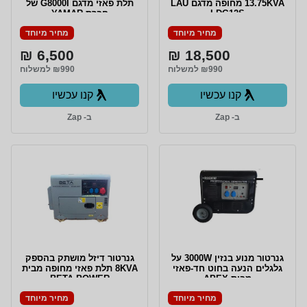
13.75KVA מחופה מדגם LAU
תלת פאזי מדגם G8000I של
LDG12S
חברת YAMAR
מחיר מיוחד
מחיר מיוחד
6,500 ₪
18,500 ₪
₪990 למשלוח
₪990 למשלוח
קנו עכשיו
קנו עכשיו
ב- Zap
ב- Zap
גנרטור מנוע בנזין 3000W על
גנרטור דיזל מושתק בהספק
גלגלים הנעה בחוט חד-פאזי
8KVA תלת פאזי מחופה מבית
מבית APEX
BETA POWER
מחיר מיוחד
מחיר מיוחד