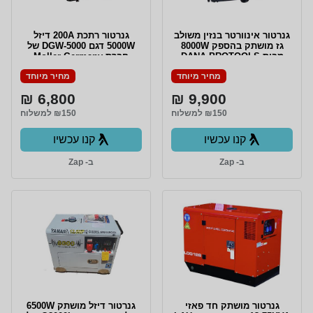
גנרטור אינוורטר בנזין משולב
גנרטור רתכת 200A דיזל
גז מושתק בהספק 8000W
5000W דגם DGW-5000 של
מבית DANA PROTOOLS
חברת Moller Germany
מחיר מיוחד
מחיר מיוחד
6,800 ₪
9,900 ₪
₪150 למשלוח
₪150 למשלוח
קנו עכשיו
קנו עכשיו
ב- Zap
ב- Zap
גנרטור מושתק חד פאזי
גנרטור דיזל מושתק 6500W