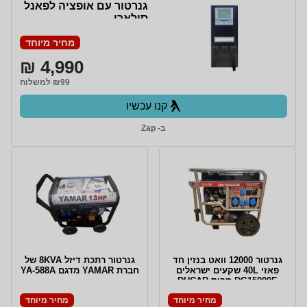
גנרטור עם אופציה לפאנל
סולארי
מחיר מיוחד
4,990 ₪
₪99 למשלוח
קנו עכשיו
ב- Zap
גנרטור 12000 וואט בנזין חד
גנרטור רתכת דיזל 8KVA של
פאזי 40L שקעים ישראלים
חברת YAMAR מדגם YA-588A
DG15000E מבית DUCAR
מחיר מיוחד
מחיר מיוחד