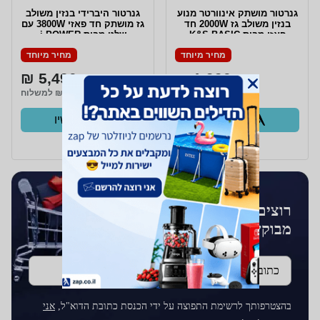
גנרטור מושתק אינוורטר מנוע
גנרטור היברידי בנזין משולב
בנזין משולב גז 2000W חד
גז מושתק חד פאזי 3800W עם
פאזי מבית K&S BASIC
שלט מבית i POWER
מחיר מיוחד
מחיר מיוחד
5,490 ₪
1,990 ₪
₪150 למשלוח
₪150 למשלוח
קנו עכשיו
קנו עכשיו
ב- Zap
ב- Zap
רוצים לקבל עדכונים על מוצרים
מבוקשים?
כתובת דוא''ל
בהצטרפותך לרשימת התפוצה על ידי הכנסת כתובת הדוא"ל,
אני