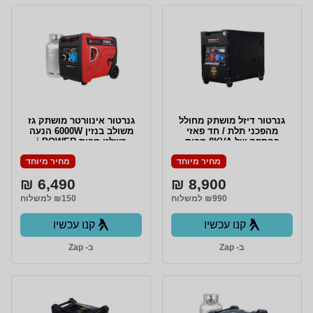
גנרטור דיזל מושתק מחולל
גנרטור אינוורטר מושתק גז
מהפכני תלת / חד פאזי
משולב בנזין 6000W הנעה
בהספק של 8KVA מבית
בשלט מבית i POWER
Kompak
מחיר מיוחד
מחיר מיוחד
6,490 ₪
8,900 ₪
₪990 למשלוח
₪150 למשלוח
קנו עכשיו
קנו עכשיו
ב- Zap
ב- Zap