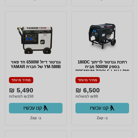
רתכת גנרטור לריתוך 180DC
גנרטור דיזל 6500W חד פאזי
בספק 5000W מבית
YM-588B של חברת YAMAR
PREMIUM TOOLS LAU LDW
200
מחיר מיוחד
מחיר מיוחד
5,490 ₪
6,500 ₪
₪99 למשלוח
₪150 למשלוח
קנו עכשיו
קנו עכשיו
ב- Zap
ב- Zap