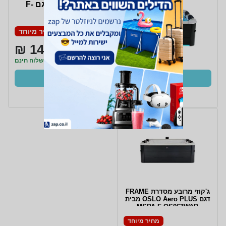
מסדרת FRAME דגם F-
OS063W OSLO
מחיר מיוחד
14,999 ₪
משלוח חינם
קנו עכשיו
ב- Zap
ג'קוזי מרובע מסדרת FRAME
דגם OSLO Aero PLUS מבית
MSPA F-OS063WAP
מחיר מיוחד