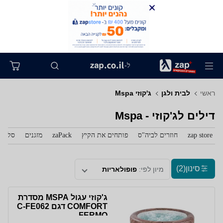
ל-
ראשי
לבית ולגן
ג'קוזי Mspa
דילים לג'קוזי - Mspa
zap store
חוזרים לביה"ס
פותחים את הקיץ
zaPack
מזגנים
סלולר
סינון
(2)
מיון לפי:
פופולאריות
ג'קוזי עגול MSPA מסדרת
COMFORT דגם C-FE062
FERMO