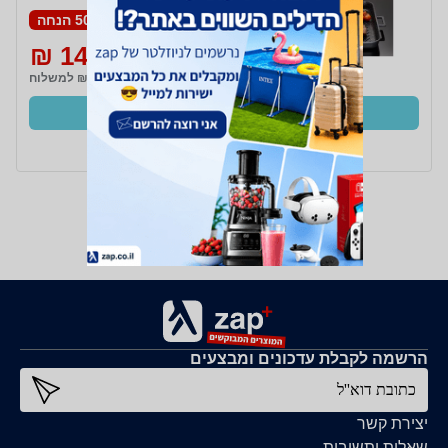
50% הנחה
149 ₪
299 ₪
₪29 למשלוח
קנו עכשיו
ב- חשמל חכם+
הרשמה לקבלת עדכונים ומבצעים
כתובת דוא''ל
יצירת קשר
שאלות ותשובות