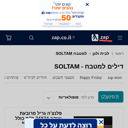
ל-
ראשי
לבית ולגן
למטבח SOLTAM
דילים למטבח - SOLTAM
zap store
Happy Friday
מבצעי השבוע
חוזרים לביה"ס
פותחים את 
סינון
(2)
מיון לפי:
פופולאריות
פלנצ'ה גריל מרובעת
יציקה 34X34 ס"מ כולל
מכסה Soltam 6147