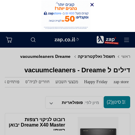
ל-
ראשי
חשמל ואלקטרוניקה
‏ vacuumcleaners Dreame
דילים ל‏ vacuumcleaners - Dreame
zap store
Happy Friday
מבצעי השבוע
חוזרים לביה"ס
פותחים את 
סינון
(2)
מיון לפי:
פופולאריות
‏רובוט לניקוי רצפות
Dreame X40 Master יבואן
רשמי