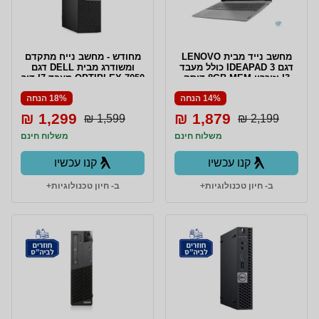
מחשב נייד מבית LENOVO
מחודש - מחשב נייח מתקדם
דגם IDEAPAD 3 כולל מעבד
ומשודרג מבית DELL דגם
I3 וזיכרון 8GB MEM דיסק
OPTIPLEX 7050 מעבד I7 דור
קשיח 256GB SSD מערכת
6 כולל 16GB DDR4 דיסק
14% הנחה
18% הנחה
הפעלה WIN 10 HOME ומסך
קשיח 512GB SSD ומערכת
15.6 אינץ'
הפעלה WIN 10 PRO
1,299 ₪
1,879 ₪
1,599 ₪
2,199 ₪
משלוח חינם
משלוח חינם
קנו עכשיו
קנו עכשיו
ב- חיון טכנולוגיות+
ב- חיון טכנולוגיות+