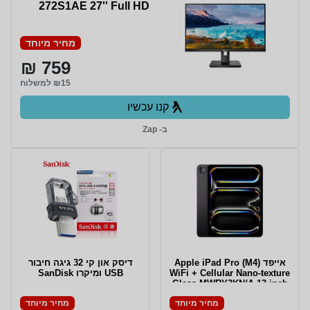
272S1AE 27'' Full HD
מחיר מיוחד
759 ₪
₪15 למשלוח
קנו עכשיו
ב- Zap
אייפד Apple iPad Pro (M4)
דיסק און קי 32 גיגה חיבור
WiFi + Cellular Nano-texture
USB ומיקרו SanDisk
Glass MWRY3KN/A 13-inch
1TB בצבע Space Black -
מחיר מיוחד
מחיר מיוחד
יבואן רשמי