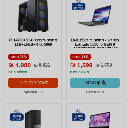
מחודש - מחשב נייד15.6 Dell
מחשב גיימינג i7 14700+SSD
1TB+16GB+RTX 5060
Latitude 5500 I5 GEN 8
-16GB/512GB SSD WIN 10
PRO
11% הנחה
26% הנחה
4,980 ₪
1,599 ₪
6,821 ₪
1,799 ₪
משלוח חינם
משלוח חינם
קנו עכשיו
לאתר החנות
ב- מחשבת+
ב- Speed4U