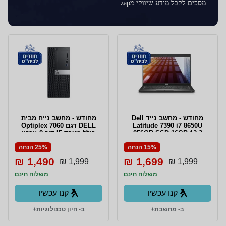
מסכים
לקבל מידע שיווקי מzap
מחודש - מחשב נייד Dell
מחודש - מחשב נייח מבית
Latitude 7390 i7 8650U
DELL דגם Optiplex 7060
256GB SSD 16GB 13.3
כולל מעבד I5 דור 8 זיכרון
24GB DDR4 דיסק קשיח
15% הנחה
25% הנחה
480GB SSD ומערכת הפעלה
WIN 10 PRO
1,490 ₪
1,699 ₪
1,999 ₪
1,999 ₪
משלוח חינם
משלוח חינם
קנו עכשיו
קנו עכשיו
ב- מחשבת+
ב- חיון טכנולוגיות+