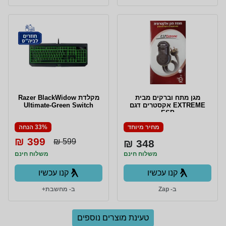
מגן מתח וברקים מבית
מקלדת Razer BlackWidow
EXTREME אקסטרים דגם
Ultimate-Green Switch
ESP
מחיר מיוחד
33% הנחה
399 ₪
599 ₪
348 ₪
משלוח חינם
משלוח חינם
קנו עכשיו
קנו עכשיו
ב- Zap
ב- מחשבת+
טעינת מוצרים נוספים