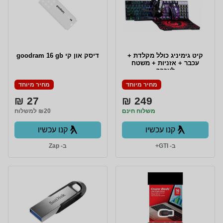
קיט גימיניג כולל מקלדת +
דיסק און קי goodram 16 gb
עכבר + אזניות + משטח
לעכבר
מחיר מיוחד
מחיר מיוחד
27 ₪
249 ₪
משלוח חינם
₪20 למשלוח
קנו עכשיו
קנו עכשיו
ב- GTI+
ב- Zap