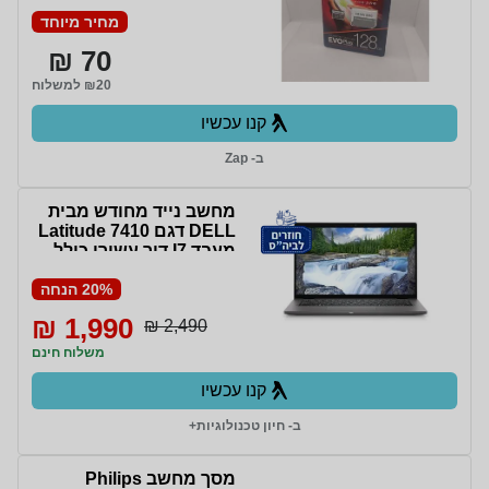
מחיר מיוחד
70 ₪
₪20 למשלוח
קנו עכשיו
ב- Zap
מחשב נייד מחודש מבית
DELL דגם Latitude 7410
מעבד I7 דור עשירי כולל
16GB MEM דיסק קשיח
20% הנחה
512GB SSD מסך 14 אינץ'
ומערכת הפעלה WIN 11
1,990 ₪
2,490 ₪
PRO
משלוח חינם
קנו עכשיו
ב- חיון טכנולוגיות+
מסך מחשב Philips