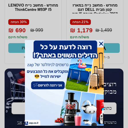
מחודש - מחשב נייח במארז
מחודש - מחשב נייח LENOVO
קטן מבית DELL דגם
ThinkCentre M93P I5
Optiplex 7060 מעבד I5 דור
שמיני כולל 16GB MEM ודיסק
21% הנחה
30% הנחה
קשיח 256GB SSD מערכת
הפעלה WIN 10 PRO
690 ₪
1,179 ₪
999 ₪
1,499 ₪
משלוח חינם
משלוח חינם
קנו עכשיו
קנו עכשיו
ב- חיון טכנולוגיות+
ב- מחשבת+
רוצים לקבל עדכונים על מוצרים
מבוקשים?
כתובת דוא''ל
בהצטרפותך לרשימת התפוצה על ידי הכנסת כתובת הדוא"ל,
אני