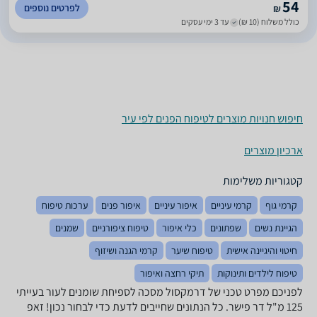
54
לפרטים נוספים
₪
כולל משלוח (10 ₪)
עד 3 ימי עסקים
חיפוש חנויות מוצרים לטיפוח הפנים לפי עיר
ארכיון מוצרים
קטגוריות משלימות
קרמי גוף
קרמי עיניים
איפור עיניים
איפור פנים
ערכות טיפוח
הגיינת נשים
שפתונים
כלי איפור
טיפוח ציפורניים
שמנים
חיטוי והיגיינה אישית
טיפוח שיער
קרמי הגנה ושיזוף
טיפוח לילדים ותינוקות
תיקי רחצה ואיפור
לפניכם מפרט טכני של דרמקסול מסכה לספיחת שומנים לעור בעייתי
125 מ"ל ‏דר פישר. כל הנתונים שחייבים לדעת כדי לבחור נכון! זאפ