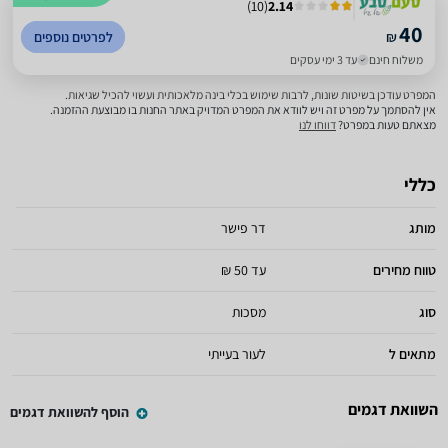
)
10
(
2.14
40
₪
לפרטים נוספים
משלוח חינם
עד 3 ימי עסקים
המפרט עודכן בשיטות שונות, לרבות שימוש בכלי בינה מלאכותית ועשוי להכיל שגיאות.
אין להסתמך על מפרט זה ויש לוודא את המפרט המדויק באתר החנות בו מבוצעת ההזמנה.
מצאתם טעות במפרט?
דווחו לנו
כללי
מותג
דר פישר
טווח מחירים
עד 50 ₪
סוג
מסכות
מתאים ל
לעור בעייתי
השוואת דגמים
הוסף להשוואת דגמים