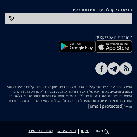
הרשמה לקבלת עדכונים ומבצעים
כתובת דוא''ל
להורדת האפליקציה
המידע המופיע ב- zap מסופק על ידי החנויות עצמן ובאחריותן בלבד. אם נתקלתם בבעיה כלשהי
בנתונים המוצגים באתר, אנא שלחו אלינו הודעה ואנו נטפל בעניין. חלק מהתמונות והתכנים
המופיעים באתר זה הוכנו בעזרת מחוללי בינה מלאכותית. אם זיהיתם תמונה או תוכן כלשהו בו
אתם בעלי זכויות יוצרים, אתם רשאים לפנות אלינו ולבקש לחדול משימוש בו, באמצעות כתובת
[email protected]
המייל
נגישות
תקנון
תנאי שימוש
מדיניות פרטיות