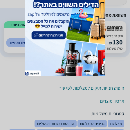
השוואת מחירים
הזול ביותר
)
472
(
3
תיק כתף צילום לאופרו Adventura II SH 110
130
לפרטים נוספים
₪
כולל משלוח (20 ₪)
עד 7 ימי עסקים
חיפוש חנויות תיקים למצלמות לפי עיר
ארכיון מוצרים
קטגוריות משלימות
מצלמות
גריפים למצלמות
הדפסת תמונות דיגיטליות