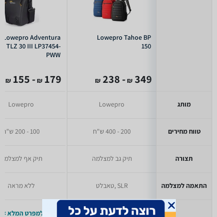
Lowepro Adventura
Lowepro Tahoe BP
TLZ 30 III LP37454-
150
PWW
- 155
179
- 238
349
₪
₪
₪
₪
מותג
Lowepro
Lowepro
טווח מחירים
200 - 400 ש"ח
100 - 200 ש"ח
תצורה
תיק גב למצלמה
תיק אף למצלמה
התאמה למצלמה
SLR ,טאבלט
ללא מראה
למפרט המלא >>
למפרט המלא >>