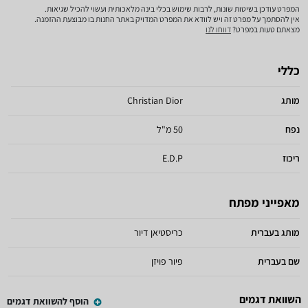
המפרט עודכן בשיטות שונות, לרבות שימוש בכלי בינה מלאכותית ועשוי להכיל שגיאות.
אין להסתמך על מפרט זה ויש לוודא את המפרט המדויק באתר החנות בו מבוצעת ההזמנה.
מצאתם טעות במפרט?
דווחו לנו
כללי
מותג
Christian Dior
נפח
50 מ"ל
ריכוז
E.D.P
מאפייני מפתח
מותג בעברית
כריסטיאן דיור
שם בעברית
פיור פויזן
השוואת דגמים
הוסף להשוואת דגמים