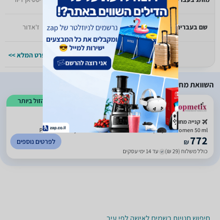
שם בעברית
יעודכן בקרוב
ז'אדור
למפרט המלא >>
למפרט המלא >>
השוואת מחירים
הזול ביותר
קנייה מחו"ל
Pure Poison by Christian Dior Eau De Parfum Spray for Women 50 ml
772
לפרטים נוספים
₪
כולל משלוח (29 ₪)
עד 14 ימי עסקים
חיפוש חנויות בשמים לאישה לפי עיר