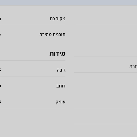
מקור כח
ח
תוכנית מהירה
כ
מידות
חרת
גובה
85
רוחב
60
עומק
58