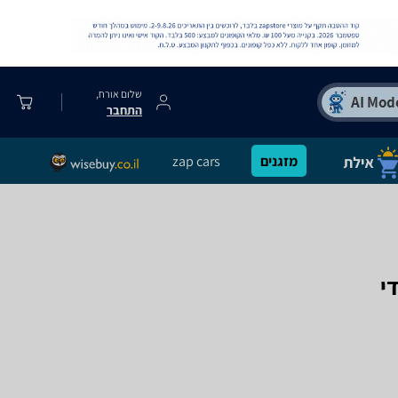
שלום אורח,
התחבר
מזגנים
zap cars