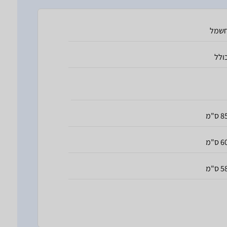
שמל
ולל
 ס"מ
 ס"מ
 ס"מ