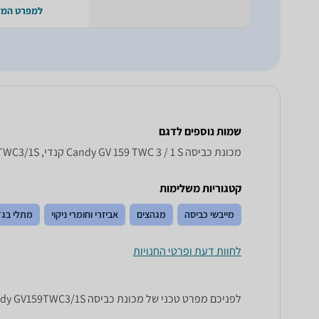
למפרט המ
שמות נוספים לדגם
מכונת כביסה Candy GV 159 TWC 3 / 1 S קנדי, GV159TWC3/1S קנדי , קנדי GV159TWC3/1S
קטגוריות משלימות
מייבשי כביסה
מגהצים
אביזרי וחומרי ניקוי
מתלי בגד
לחוות דעת ופרטי החנויות
לפניכם מפרט טכני של מכונת כביסה Candy GV159TWC3/1S קנדי. כל הנתונים שחייבים לדעת כדי לבחור נכון! זאפ השוואת מחירים מציגים לכם את כל המידע שעוזר לכם להשוות.