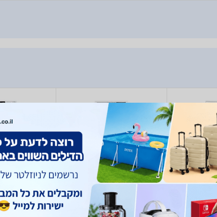
 WWD120
Bosch WGG24404IL
Bosch
)
1
(
,390
6,990
- 2,435
4,990
₪
₪
₪
₪