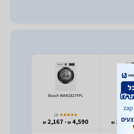
242Z9IL
Bosch WAN2827FPL
Miele
)
2
(
)
3
(
3,590
- 2,167
4,590
- 3
₪
₪
₪
₪