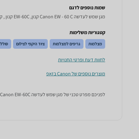
שמות נוספים לדגם
מגן שמש לעדשה Canon EW - 60 C קנון, EW-60C קנון , קנון EW-60C
קטגוריות משלימות
מצלמות
גריפים למצלמות
ציוד היקפי לצילום
סולל
לחוות דעת ופרטי החנויות
מוצרים נוספים של Canon בזאפ
לפניכם מפרט טכני של מגן שמש לעדשה Canon EW-60C קנון. כל הנתונים שחייבים לדעת כדי לבחור נכון! זאפ השוואת מחירים מציגים לכם את כל המידע שעוזר לכם להשוות.