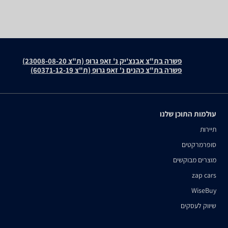
פשרה בת"צ אבנצ'יק נ' זאפ גרופ (ת"צ 23008-08-20)
פשרה בת"צ כהנים נ' זאפ גרופ (ת"צ 60371-12-19)
עולמות התוכן שלנו
תיירות
סופרמרקטים
מוצרים מבוקשים
zap cars
WiseBuy
שיווק לעסקים