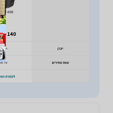
n ET-65B
- 99
140
₪
יצרן
Canon
טווח מחירים
עד 100
למפרט המ