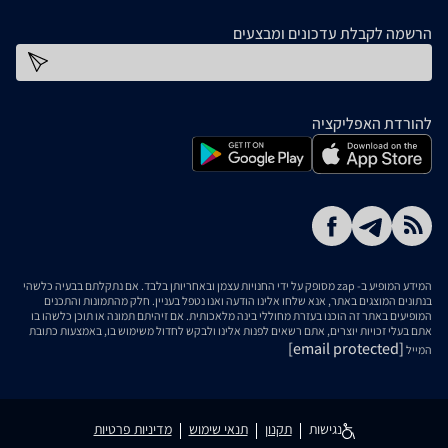
הרשמה לקבלת עדכונים ומבצעים
כתובת דוא''ל
להורדת האפליקציה
המידע המופיע ב- zap מסופק על ידי החנויות עצמן ובאחריותן בלבד. אם נתקלתם בבעיה כלשהי
בנתונים המוצגים באתר, אנא שלחו אלינו הודעה ואנו נטפל בעניין. חלק מהתמונות והתכנים
המופיעים באתר זה הוכנו בעזרת מחוללי בינה מלאכותית. אם זיהיתם תמונה או תוכן כלשהו בו
אתם בעלי זכויות יוצרים, אתם רשאים לפנות אלינו ולבקש לחדול משימוש בו, באמצעות כתובת
[email protected]
המייל
נגישות
תקנון
תנאי שימוש
מדיניות פרטיות