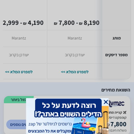
- 2,999
4,190
- 7,800
8,190
₪
₪
₪
₪
מותג
Marantz
Marantz
מספר דיסקים
יעודכן בקרוב
יעודכן בקרוב
למפרט המלא >>
למפרט המלא >>
השוואת מחירים
הזול ביותר
)
794
(
4.8
קנייה מחו"ל
קומפקט דיסק Marantz SA8005 מרנץ
7,800
לפרטים נוספים
₪
משלוח חינם
עד 7 ימי עסקים