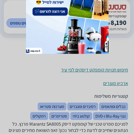
)
424
(
5
קומפקט דיסק Marantz SA8005
8,190
לפרטים נוספים
₪
משלוח חינם
עד 7 ימי עסקים
חיפוש חנויות קומפקט דיסקים לפי עיר
ארכיון מוצרים
קטגוריות משלימות
כבלים ומתאמים
רסיברים ומגברים
מערכות סטריאו
נגני Blu-Ray ו-DVD
קולנוע ביתי
סטרימרים
רמקולים
לפניכם מפרט טכני של קומפקט דיסק Marantz SA8005 מרנץ. כל
הנתונים שחייבים לדעת כדי לבחור נכון! זאפ השוואת מחירים מציגים