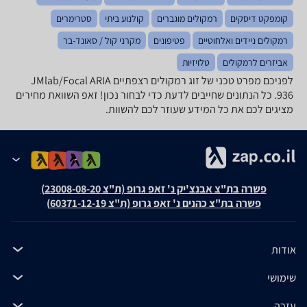
קומפקט דיסקים
רמקולים מוגברים
קולנוע ביתי
סטרימרים
רמקולים ניידים ואלחוטיים
פטיפונים
מקרני קול / סאונד-בר
אביזרים לרמקולים
טלויזיות
לפניכם מפרט טכני של ‏זוג רמקולים רצפתיים JMlab/Focal ARIA
936. כל הנתונים שחייבים לדעת כדי לבחור נכון! זאפ השוואת מחירים
מציגים לכם את כל המידע שעוזר לכם להשוות.
פשרה בת"צ אבנצ'יק נ' זאפ גרופ (ת"צ 23008-08-20)
פשרה בת"צ כהנים נ' זאפ גרופ (ת"צ 60371-12-19)
אודות
שימושי
עזרה