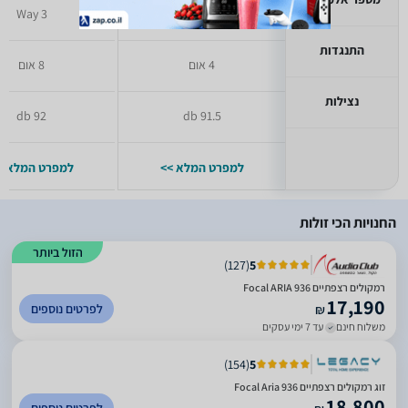
3 Way
3 Way
התנגדות
4 אום
8 אום
נצילות
92 db
91.5 db
למפרט המלא >>
למפרט המלא >
החנויות הכי זולות
הזול ביותר
)
127
(
5
רמקולים רצפתיים Focal ARIA 936
17,190
לפרטים נוספים
₪
משלוח חינם
עד 7 ימי עסקים
)
154
(
5
זוג רמקולים רצפתיים Focal Aria 936
18,800