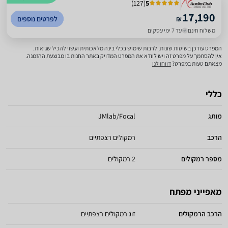
)
127
(
5
17,190
₪
לפרטים נוספים
משלוח חינם
עד 7 ימי עסקים
המפרט עודכן בשיטות שונות, לרבות שימוש בכלי בינה מלאכותית ועשוי להכיל שגיאות.
אין להסתמך על מפרט זה ויש לוודא את המפרט המדויק באתר החנות בו מבוצעת ההזמנה.
מצאתם טעות במפרט?
דווחו לנו
כללי
מותג
JMlab/Focal
הרכב
רמקולים רצפתיים
מספר רמקולים
2 רמקולים
מאפייני מפתח
הרכב הרמקולים
זוג רמקולים רצפתיים