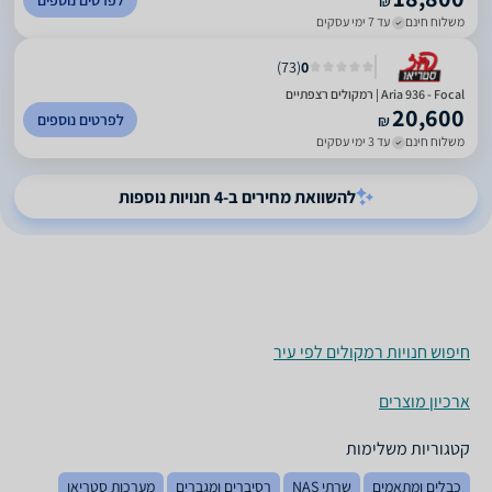
לפרטים נוספים
₪
משלוח חינם
עד 7 ימי עסקים
)
73
(
0
Aria 936 - Focal | רמקולים רצפתיים
20,600
לפרטים נוספים
₪
משלוח חינם
עד 3 ימי עסקים
להשוואת מחירים ב-4 חנויות נוספות
חיפוש חנויות רמקולים לפי עיר
ארכיון מוצרים
קטגוריות משלימות
כבלים ומתאמים
שרתי NAS
רסיברים ומגברים
מערכות סטריאו