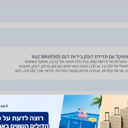
טיקל עם מדידת דופק בידיות דגם Vo2 WAVE505
טווח התנגדות של 8 רמות קושי, בעל גלגל תנופה של 12 ק ג, ומשקל משתמש
מקסימאלי של 100 ק ג. צג LCD המציג נתוני אימון כגון זמן, מרחק, דופק, סיבובים
לדקה, שריפת קלוריות, אנרגיה, מרחק מצטבר ומהירות. מידות: אורך 132 ס מ, רוחב