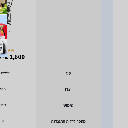
rk 902
- 1,490
1,600
₪
סוג
אליפטי
יצרן
York
שימוש
ביתי
מספר דרגות התנגדות
8