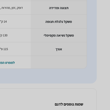
תצוגה ומדידה
דופק ,זמן ,מהירות ,
משקל גלגלת תנופה
14 ק"ג
משקל נשיאה מקסימלי
130 ק"ג
אורך
115 ס"מ
למפרט המ
שמות נוספים לדגם