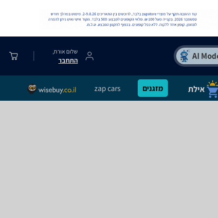
שלום אורח,
התחבר
מזגנים
zap cars