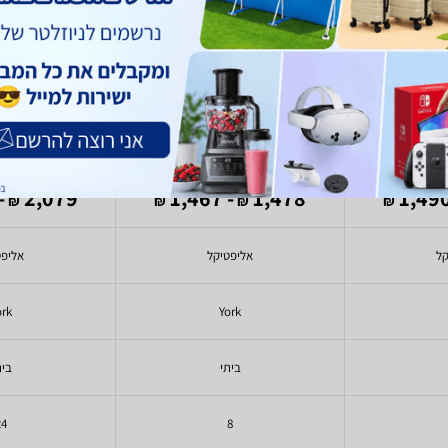
 BX200
York Solo
Yo
)
2
(
990
2,079
- 1,467
1,478
₪
₪
₪
₪
קל
אליפטיקל
אליפט
ork
York
ביתי
בית
24
8