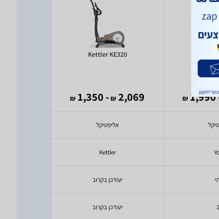
tense
Kettler KE320
York
)
2
(
2,550
- 1,350
2,069
- 1,
₪
₪
₪
₪
יקל
אליפטיקל
אלי
k
Kettler
Y
י
יעודכן בקרוב
יעודכ
יעודכן בקרוב
יעודכ