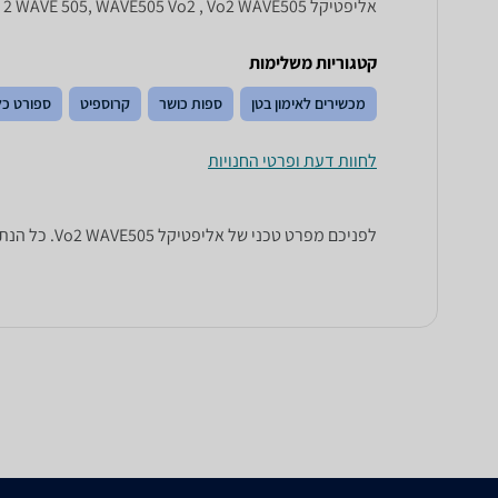
אליפטיקל Vo 2 WAVE 505, WAVE505 Vo2 , Vo2 WAVE505
קטגוריות משלימות
מכשירים לאימון בטן
ספות כושר
קרוספיט
ספורט כל
לחוות דעת ופרטי החנויות
לפניכם מפרט טכני של אליפטיקל Vo2 WAVE505. כל הנתונים שחייבים לדעת כדי לבחור נכון! זאפ השוואת מחירים מציגים לכם את כל המידע שעוזר לכם להשוות.