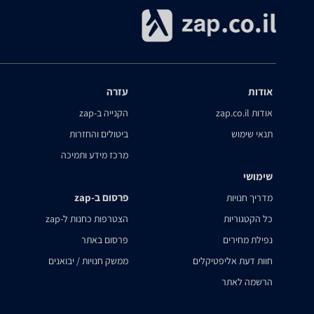
אודות
עזרה
אודות zap.co.il
הקנייה ב-zap
תנאי שימוש
ביטולים והחזרות
מרכז מידע ותמיכה
שימושי
פרסום ב-zap
מדריך חנויות
כל הקטגוריות
הצטרפות כחנות ל-zap
נפילת מחירים
פרסום באתר
חוות דעת אליפטיקלים
ממשק חנויות / יבואנים
הרשמה לאתר