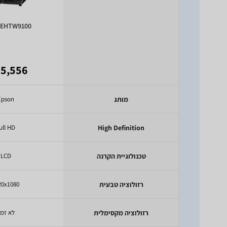
 EHTW9100
5,556 ₪
מותג
Epson
ull HD
High Definition
טכנולוגיית הקרנה
LCD
רזולוציה טבעית
20x1080
רזולוציה מקסימלית
לא זמי