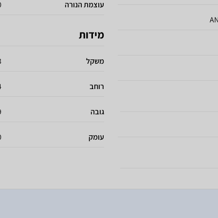
עוצמת הנורה
30
מידות
משקל
.3
רוחב
4
גובה
9
עומק
0