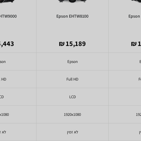
EHTW9000
Epson EHTW8100
Epson
,443 ₪
15,189 ₪
1
son
Epson
l HD
Full HD
F
CD
LCD
x1080
1920x1080
19
ן
לא זמין
לא ז