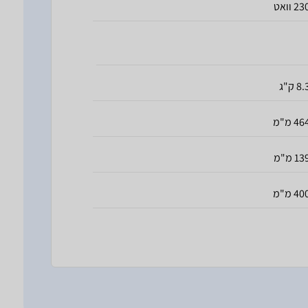
2 וואט
8 ק"ג
46 מ"מ
13 מ"מ
40 מ"מ