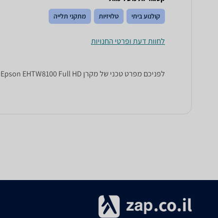
קולנוע ביתי
טלויזיות
מתקני תלייה
לחוות דעת ופרטי החנויות
לפניכם מפרט טכני של מקרן Epson EHTW8100 Full HD אפסון. כל הנתונים שחייבים לדעת כדי לבחור נכון! זאפ השוואת מחירים מציגים לכם את כל המידע שעוזר לכם להשוות.