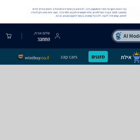
שלום אורח,
התחבר
מזגנים
zap cars