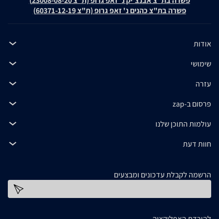
פשרה בת"צ אבנצ'יק נ' זאפ גרופ (ת"צ 23008-08-20)
פשרה בת"צ כהנים נ' זאפ גרופ (ת"צ 60371-12-19)
אודות
שימושי
עזרה
פרסום ב-zap
עולמות התוכן שלנו
חוות דעת
הרשמה לקבלת עדכונים ומבצעים
כתובת דוא''ל
להורדת האפליקציה