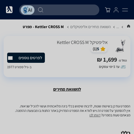
...
השוואת מחירים אליפטיקלים
Kettler CROSS M - מפרט
אליפטיקל Kettler CROSS M
)
1
(
5
לפרטים נוספים
1,699 ₪
החל מ-
עד 5 ימי עסקים
ב-
גיל ספורט 1977
להשוואת מחירים
המפרט עודכן בשיטות שונות, לרבות שימוש בכלי בינה מלאכותית ועשוי להכיל שגיאות.
אין להסתמך על מפרט זה ויש לוודא את המפרט המדויק באתר החנות בו מבוצעת ההזמנה.
מצאתם טעות במפרט?
דווחו לנו
כללי