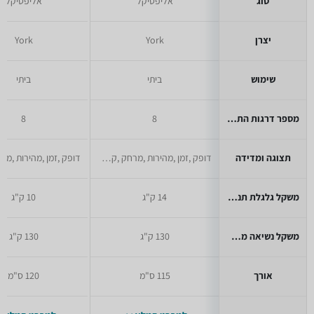
סוג
אליפטיקל
אליפטיקל
יצרן
York
York
שימוש
ביתי
ביתי
מספר דרגות התנגדות
8
8
תצוגה ומדידה
דופק ,זמן ,מהירות ,מרחק ,קלוריות
משקל גלגלת תנופה
14 ק"ג
10 ק"ג
משקל נשיאה מקסימלי
130 ק"ג
130 ק"ג
אורך
115 ס"מ
120 ס"מ