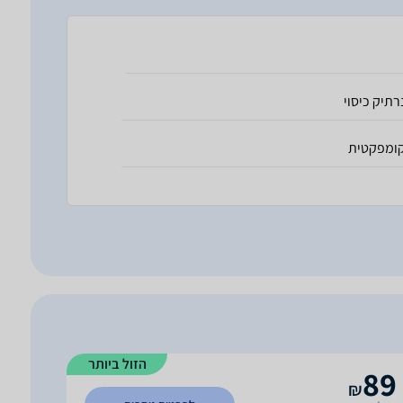
רתיק כיסוי
ומפקטית
הזול ביותר
89
₪