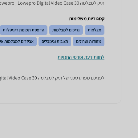
תיק למצלמה Lowepro Digital Video Case 30, Digital Video Case 30 Lowepro , Lowepro Digital Video Case 30
קטגוריות משלימות
מצלמות
גריפים למצלמות
הדפסת תמונות דיגיטליות
מזוודות וטרולים
חצובות וגימבלים
אביזרים למצלמות א
לחוות דעת ופרטי החנויות
לפניכם מפרט טכני של תיק למצלמה Lowepro Digital Video Case 30. כל הנתונים שחייבים לדעת כדי לבחור נכון! זאפ השוואת מחירים מציגים לכם את כל המידע שעוזר לכם להשוות.