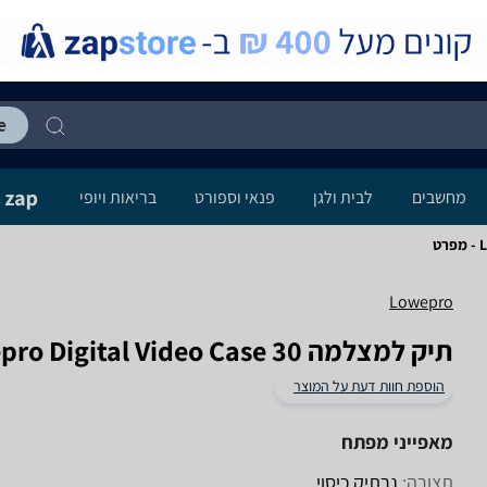
מחשבים
לבית ולגן
פנאי וספורט
בריאות ויופי
ט
Lowepro
תיק למצלמה Lowepro Digital Video Case 30
הוספת חוות דעת על המוצר
מאפייני מפתח
תצורה:
נרתיק כיסוי