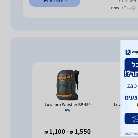
לפרטים נוספים
משלוח חינם
עד 7 ימי עסקים
zo TLZ20
Lowepro Whistler BP 450
Lowepro Pho
AW
50
188
- 1,100
1,550
- 
₪
₪
₪
₪