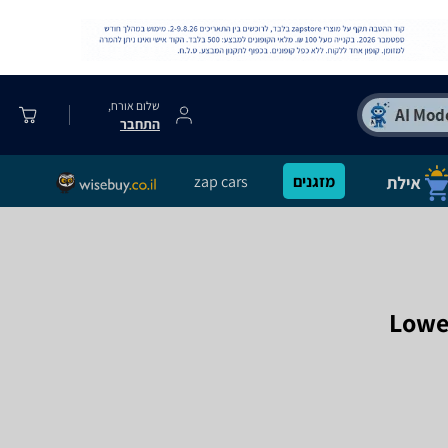
שלום אורח,
התחבר
מזגנים
zap cars