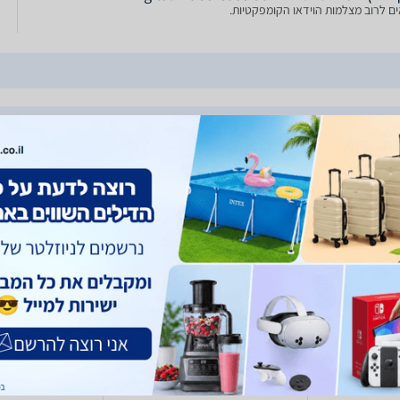
ם לרוב מצלמות הוידאו הקומפקטיות.
to Active TLZ
Lowepro Adventura TLZ 30
Lowepro 
 AW
III LP37454-PWW
270
357
- 155
179
₪
₪
₪
₪