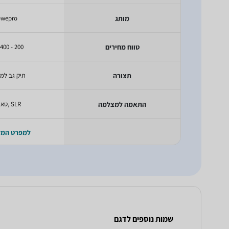
מותג
owepro
טווח מחירים
200 - 400 ש"ח
תצורה
תיק גב למ
התאמה למצלמה
SLR ,טאבלט
למפרט המ
שמות נוספים לדגם