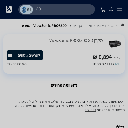
...
השוואת מחירים מקרנים
ViewSonic PRO8500 - מפרט
מקרן ViewSonic PRO8500 SD
לפרטים נוספים
6,894 ₪
החל מ-
עד 14 ימי עסקים
ב-
מרכז הסאונד
להשוואת מחירים
המפרט עודכן בשיטות שונות, לרבות שימוש בכלי בינה מלאכותית ועשוי להכיל שגיאות.
אין להסתמך על מפרט זה ויש לוודא את המפרט המדויק באתר החנות בו מבוצעת ההזמנה.
מצאתם טעות במפרט?
דווחו לנו
כללי