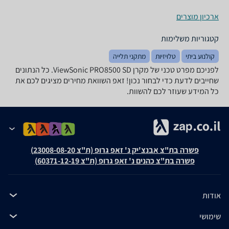
ארכיון מוצרים
קטגוריות משלימות
קולנוע ביתי
טלויזיות
מתקני תלייה
לפניכם מפרט טכני של מקרן ViewSonic PRO8500 SD. כל הנתונים
שחייבים לדעת כדי לבחור נכון! זאפ השוואת מחירים מציגים לכם את
כל המידע שעוזר לכם להשוות.
פשרה בת"צ אבנצ'יק נ' זאפ גרופ (ת"צ 23008-08-20)
פשרה בת"צ כהנים נ' זאפ גרופ (ת"צ 60371-12-19)
אודות
שימושי