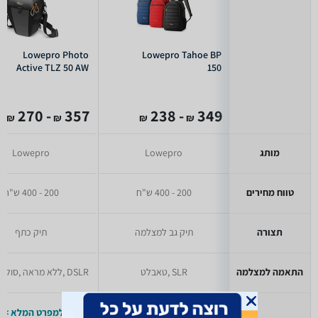
Lowepro Photo
Lowepro Tahoe BP
Active TLZ 50 AW
150
- 270
357
- 238
349
₪
₪
₪
₪
מותג
Lowepro
Lowepro
טווח מחירים
200 - 400 ש"ח
200 - 400 ש"ח
תצורה
תיק גב למצלמה
תיק כתף
התאמה למצלמה
SLR ,טאבלט
למפרט המלא >>
למפרט המלא >>