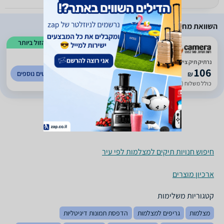
השוואת מחירים
הזול ביותר
)
472
(
3
נרתיק תיק צילום טמרק Tamrac Neos Digital 14
106
לפרטים נוספים
₪
כולל משלוח (20 ₪)
עד 7 ימי עסקים
חיפוש חנויות תיקים למצלמות לפי עיר
ארכיון מוצרים
קטגוריות משלימות
מצלמות
גריפים למצלמות
הדפסת תמונות דיגיטליות